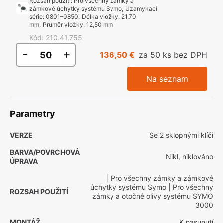
Rozsah použití
:
Pro všechny zámky a
zámkové úchytky systému Symo
,
Uzamykací
série
:
0801–0850
,
Délka vložky
:
21,70
mm
,
Průměr vložky
:
12,50 mm
Kód
:
210.41.755
-
+
136,50 €
za 50 ks bez DPH
Na seznam
Parametry
VERZE
Se 2 sklopnými klíči
BARVA/POVRCHOVÁ
Nikl, niklováno
ÚPRAVA
| Pro všechny zámky a zámkové
úchytky systému Symo
| Pro všechny
ROZSAH POUŽITÍ
zámky a otočné olivy systému SYMO
3000
MONTÁŽ
K nasunutí