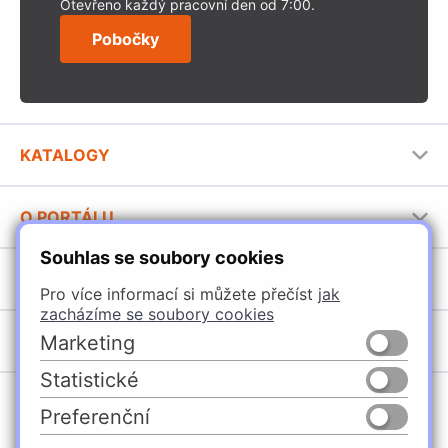
Otevřeno každý pracovní den od 7:00.
Pobočky
KATALOGY
Nábytkové kování Häfele
O PORTÁLU
Stavební katalog Häfele
Souhlas se soubory cookies
Provozovatel portálu
Brožury Häfele
SORTIMENT
Pro více informací si můžete přečíst
jak
Jak používat portál
zacházíme se soubory cookies
Úchytky
Marketing
POBOČKY
Nábytkové kování
Statistické
Špačince
Vybavení kuchyní
Preferenční
Žilina
Osvětlení a elektro
Česko
Slovensko