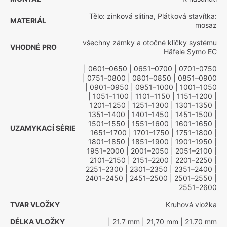
Tělo: zinková slitina, Plátková stavítka:
MATERIÁL
mosaz
všechny zámky a otočné kličky systému
VHODNÉ PRO
Häfele Symo EC
| 0601–0650
| 0651–0700
| 0701–0750
| 0751–0800
| 0801–0850
| 0851–0900
| 0901–0950
| 0951–1000
| 1001–1050
| 1051–1100
| 1101–1150
| 1151–1200
|
1201–1250
| 1251–1300
| 1301–1350
|
1351–1400
| 1401–1450
| 1451–1500
|
1501–1550
| 1551–1600
| 1601–1650
|
UZAMYKACÍ SÉRIE
1651–1700
| 1701–1750
| 1751–1800
|
1801–1850
| 1851–1900
| 1901–1950
|
1951–2000
| 2001–2050
| 2051–2100
|
2101–2150
| 2151–2200
| 2201–2250
|
2251–2300
| 2301–2350
| 2351–2400
|
2401–2450
| 2451–2500
| 2501–2550
|
2551–2600
TVAR VLOŽKY
Kruhová vložka
DÉLKA VLOŽKY
| 21.7 mm
| 21,70 mm
| 21.70 mm