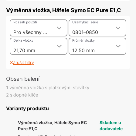
Výměnná vložka, Häfele Symo EC Pure E1,C
Rozsah použití
Uzamykací série
Pro všechny zámky a zámkové úchytky systému Symo
0801–0850
Délka vložky
Průměr vložky
21,70 mm
12,50 mm
Zrušit filtry
Obsah balení
1 výměnná vložka s plátkovými stavítky
2 sklopné klíče
Varianty produktu
Výměnná vložka, Häfele Symo EC
Skladem u
Pure E1,C
dodavatele