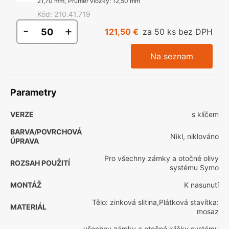
21,70 mm
,
Průměr vložky
:
12,50 mm
Kód
:
210.41.719
-
+
121,50 €
za 50 ks bez DPH
Na seznam
Parametry
VERZE
s klíčem
BARVA/POVRCHOVÁ
Nikl, niklováno
ÚPRAVA
Pro všechny zámky a otočné olivy
ROZSAH POUŽITÍ
systému Symo
MONTÁŽ
K nasunutí
Tělo: zinková slitina,Plátková stavítka:
MATERIÁL
mosaz
všechny zámky a otočné kličky systému