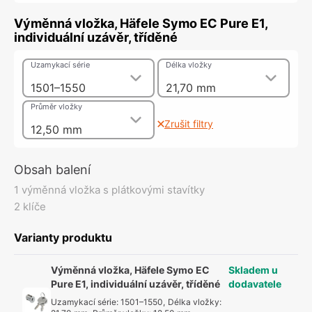
Výměnná vložka, Häfele Symo EC Pure E1,
individuální uzávěr, tříděné
Uzamykací série
Délka vložky
1501–1550
21,70 mm
Průměr vložky
Zrušit filtry
12,50 mm
Obsah balení
1 výměnná vložka s plátkovými stavítky
2 klíče
Varianty produktu
Výměnná vložka, Häfele Symo EC
Skladem u
Pure E1, individuální uzávěr, tříděné
dodavatele
Uzamykací série
:
1501–1550
,
Délka vložky
: