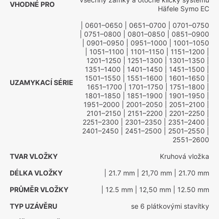
VHODNÉ PRO
Häfele Symo EC
| 0601–0650
| 0651–0700
| 0701–0750
| 0751–0800
| 0801–0850
| 0851–0900
| 0901–0950
| 0951–1000
| 1001–1050
| 1051–1100
| 1101–1150
| 1151–1200
|
1201–1250
| 1251–1300
| 1301–1350
|
1351–1400
| 1401–1450
| 1451–1500
|
1501–1550
| 1551–1600
| 1601–1650
|
UZAMYKACÍ SÉRIE
1651–1700
| 1701–1750
| 1751–1800
|
1801–1850
| 1851–1900
| 1901–1950
|
1951–2000
| 2001–2050
| 2051–2100
|
2101–2150
| 2151–2200
| 2201–2250
|
2251–2300
| 2301–2350
| 2351–2400
|
2401–2450
| 2451–2500
| 2501–2550
|
2551–2600
TVAR VLOŽKY
Kruhová vložka
DÉLKA VLOŽKY
| 21.7 mm
| 21,70 mm
| 21.70 mm
PRŮMĚR VLOŽKY
| 12.5 mm
| 12,50 mm
| 12.50 mm
TYP UZÁVĚRU
se 6 plátkovými stavítky