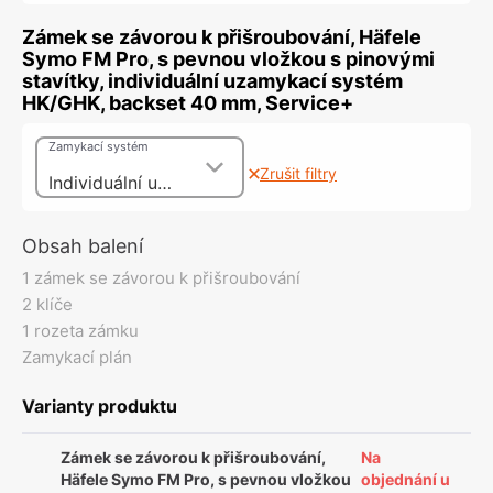
Zámek se závorou k přišroubování, Häfele
Symo FM Pro, s pevnou vložkou s pinovými
stavítky, individuální uzamykací systém
HK/GHK, backset 40 mm, Service+
Zamykací systém
Zrušit filtry
Individuální uzamykací systém GHK
Obsah balení
1 zámek se závorou k přišroubování
2 klíče
1 rozeta zámku
Zamykací plán
Varianty produktu
Zámek se závorou k přišroubování,
Na
Häfele Symo FM Pro, s pevnou vložkou
objednání u