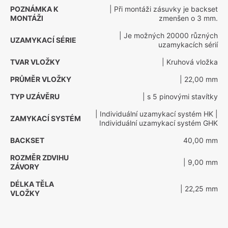
POZNÁMKA K
| Při montáži zásuvky je backset
MONTÁŽI
zmenšen o 3 mm.
| Je možných 20000 různých
UZAMYKACÍ SÉRIE
uzamykacích sérií
TVAR VLOŽKY
| Kruhová vložka
PRŮMĚR VLOŽKY
| 22,00 mm
TYP UZÁVĚRU
| s 5 pinovými stavítky
| Individuální uzamykací systém HK
|
ZAMYKACÍ SYSTÉM
Individuální uzamykací systém GHK
BACKSET
40,00 mm
ROZMĚR ZDVIHU
| 9,00 mm
ZÁVORY
DÉLKA TĚLA
| 22,25 mm
VLOŽKY