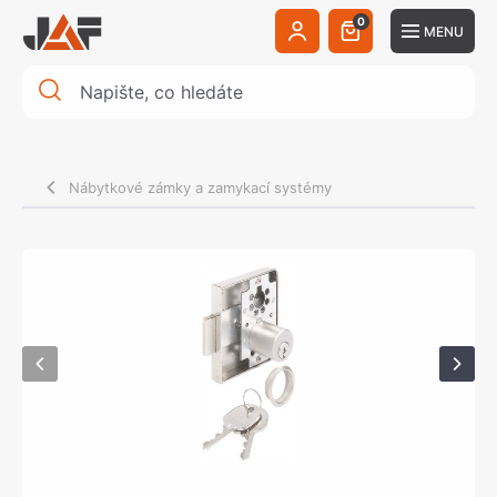
0
MENU
Nábytkové zámky a zamykací systémy