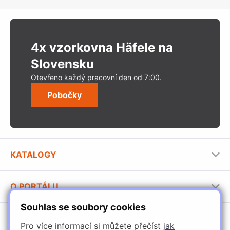
4x vzorkovna Häfele na
Slovensku
Otevřeno každý pracovní den od 7:00.
Pobočky
KATALOGY
Nábytkové kování Häfele
O PORTÁLU
Stavební katalog Häfele
Souhlas se soubory cookies
Provozovatel portálu
Brožury Häfele
SORTIMENT
Pro více informací si můžete přečíst
jak
Jak používat portál