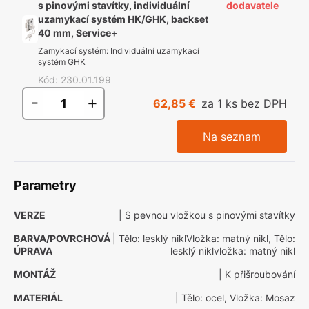
s pinovými stavítky, individuální
dodavatele
uzamykací systém HK/GHK, backset
40 mm, Service+
Zamykací systém
:
Individuální uzamykací
systém GHK
Kód
:
230.01.199
-
+
62,85 €
za 1 ks bez DPH
Na seznam
Parametry
VERZE
| S pevnou vložkou s pinovými stavítky
BARVA/POVRCHOVÁ
| Tělo: lesklý niklVložka: matný nikl, Tělo:
ÚPRAVA
lesklý niklvložka: matný nikl
MONTÁŽ
| K přišroubování
MATERIÁL
| Tělo: ocel, Vložka: Mosaz