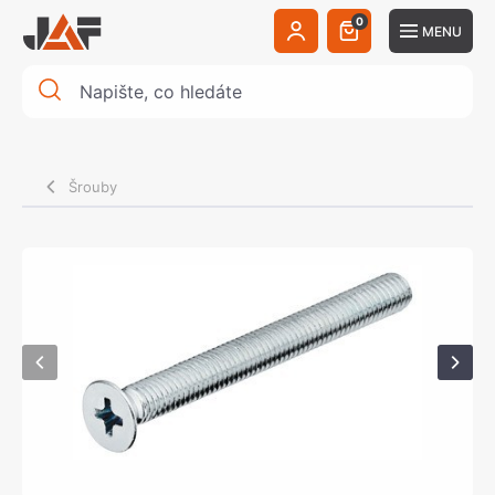
0
MENU
Šrouby