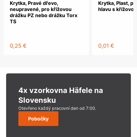
Krytka, Pravé dřevo,
Krytka, Plast, p
neupravené, pro křížovou
hlavu s křížovo
drážku PZ nebo drážku Torx
TS
0,25 €
0,01 €
4x vzorkovna Häfele na
Slovensku
Otevřeno každý pracovní den od 7:00.
Pobočky