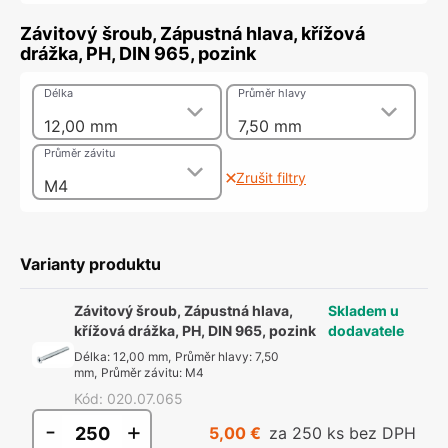
Závitový šroub, Zápustná hlava, křížová
drážka, PH, DIN 965, pozink
Délka
Průměr hlavy
12,00 mm
7,50 mm
Průměr závitu
Zrušit filtry
M4
Varianty produktu
Závitový šroub, Zápustná hlava,
Skladem u
křížová drážka, PH, DIN 965, pozink
dodavatele
Délka
:
12,00 mm
,
Průměr hlavy
:
7,50
mm
,
Průměr závitu
:
M4
Kód
:
020.07.065
-
+
5,00 €
za 250 ks bez DPH