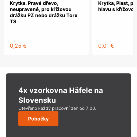
Krytka, Pravé dřevo,
Krytka, Plast, p
neupravené, pro křížovou
hlavu s křížovo
drážku PZ nebo drážku Torx
TS
0,25 €
0,01 €
4x vzorkovna Häfele na
Slovensku
Otevřeno každý pracovní den od 7:00.
Pobočky