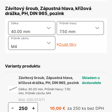
Závitový šroub, Zápustná hlava, křížová
drážka, PH, DIN 965, pozink
Délka
Průměr hlavy
40.00 mm
7.50 mm
Průměr závitu
Zrušit filtry
M4
Varianty produktu
Závitový šroub, Zápustná hlava,
Skladem u
křížová drážka, PH, DIN 965, pozink
dodavatele
Délka
:
40.00 mm
,
Průměr hlavy
:
7.50
mm
,
Průměr závitu
:
M4
Kód
:
020.07.071
-
+
10,00 €
za 250 ks bez DPH