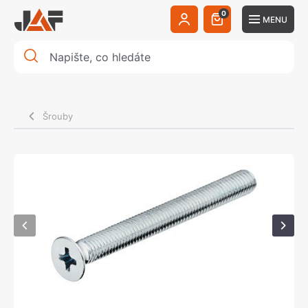
0
MENU
Šrouby