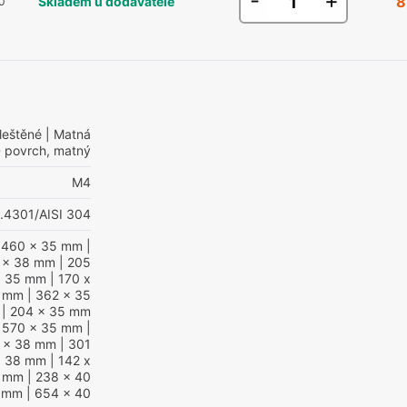
-
+
8
Skladem u dodavatele
0
leštěné
| Matná
 povrch, matný
M4
1.4301/AISI 304
 460 x 35 mm
|
1 x 38 mm
| 205
x 35 mm
| 170 x
5 mm
| 362 x 35
| 204 x 35 mm
 570 x 35 mm
|
 x 38 mm
| 301
x 38 mm
| 142 x
0 mm
| 238 x 40
0 mm
| 654 x 40