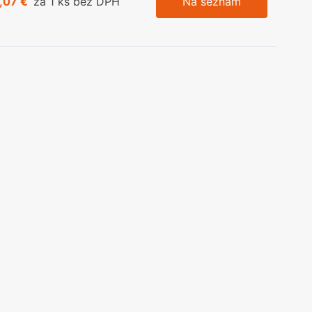
,07 €
za 1 ks bez DPH
Na seznam