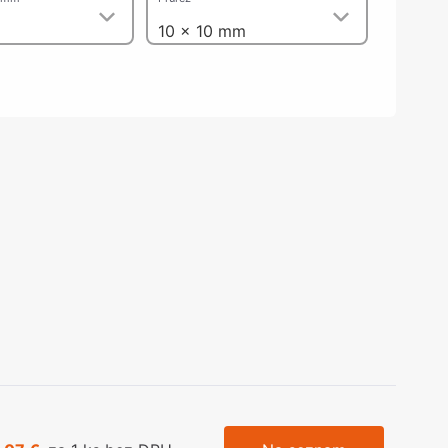
olečka
10 x 10 mm
olové nohy, Nábytkové nohy a
chanismy nastavení
olová kování
bytkové kluzáky a kolečka