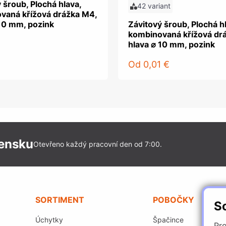
 šroub, Plochá hlava,
42 variant
vaná křížová drážka M4,
 10 mm, pozink
Závitový šroub, Plochá h
kombinovaná křížová dr
hlava ⌀ 10 mm, pozink
Od
0,01 €
vensku
Otevřeno každý pracovní den od 7:00.
SORTIMENT
POBOČKY
S
Úchytky
Špačince
Pro