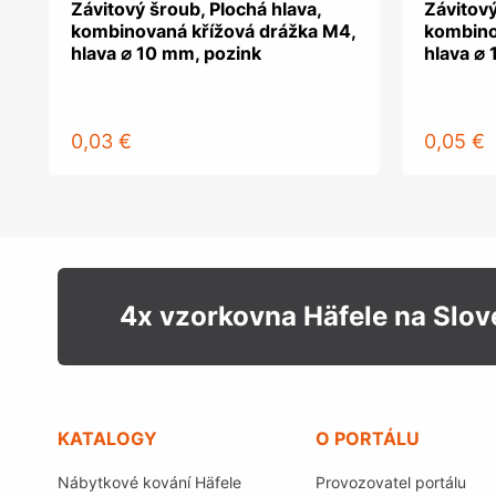
Závitový šroub, Plochá hlava,
Závitový
kombinovaná křížová drážka M4,
kombino
hlava ⌀ 10 mm, pozink
hlava ⌀
0,03 €
0,05 €
4x vzorkovna Häfele na Slo
KATALOGY
O PORTÁLU
Nábytkové kování Häfele
Provozovatel portálu