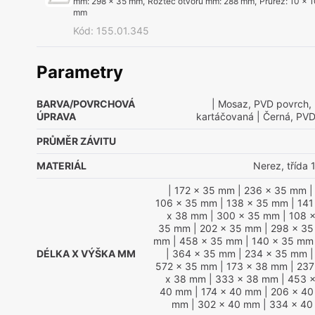
mm
:
298 x 35 mm
,
Rozteč otvorů mm
:
288 mm
,
Průřez
:
10 x 1
mm
Kód
:
155.01.345
Parametry
BARVA/POVRCHOVÁ
| Mosaz, PVD povrch, 
ÚPRAVA
kartáčovaná
| Černá, PVD
PRŮMĚR ZÁVITU
MATERIÁL
Nerez, třída 
| 172 x 35 mm
| 236 x 35 mm
|
106 x 35 mm
| 138 x 35 mm
| 14
x 38 mm
| 300 x 35 mm
| 108 
35 mm
| 202 x 35 mm
| 298 x 3
mm
| 458 x 35 mm
| 140 x 35 mm
DÉLKA X VÝŠKA MM
| 364 x 35 mm
| 234 x 35 mm
|
572 x 35 mm
| 173 x 38 mm
| 237
x 38 mm
| 333 x 38 mm
| 453 
40 mm
| 174 x 40 mm
| 206 x 4
mm
| 302 x 40 mm
| 334 x 4