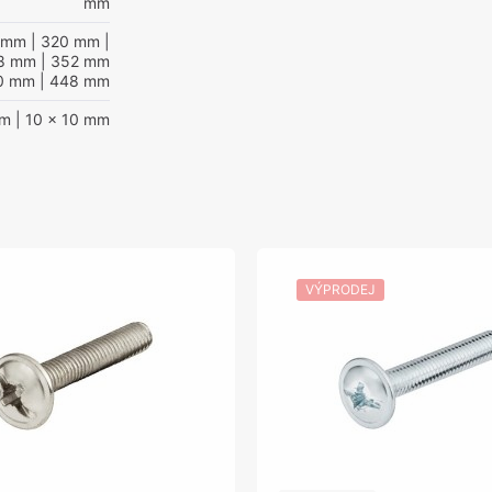
mm
 mm
| 320 mm
|
8 mm
| 352 mm
0 mm
| 448 mm
mm
| 10 x 10 mm
VÝPRODEJ