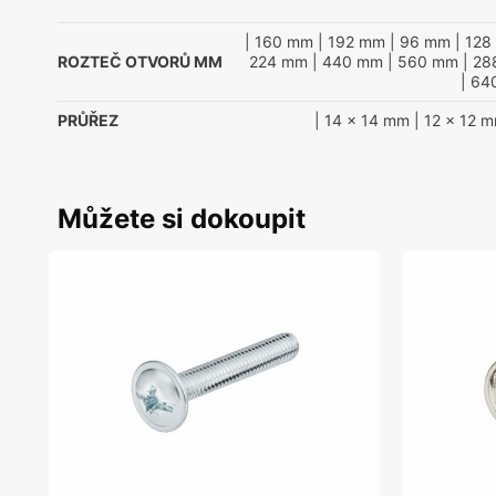
| 160 mm
| 192 mm
| 96 mm
| 128
ROZTEČ OTVORŮ MM
224 mm
| 440 mm
| 560 mm
| 28
| 64
PRŮŘEZ
| 14 x 14 mm
| 12 x 12 
Můžete si dokoupit