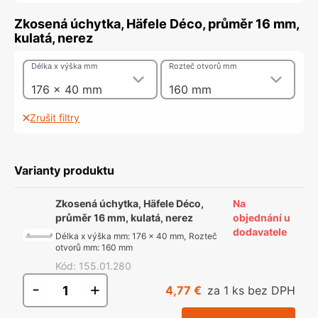
Zkosená úchytka, Häfele Déco, průměr 16 mm,
kulatá, nerez
Délka x výška mm
Rozteč otvorů mm
176 x 40 mm
160 mm
Zrušit filtry
Varianty produktu
Zkosená úchytka, Häfele Déco,
Na
průměr 16 mm, kulatá, nerez
objednání u
dodavatele
Délka x výška mm
:
176 x 40 mm
,
Rozteč
otvorů mm
:
160 mm
Kód
:
155.01.280
-
+
4,77 €
za 1 ks bez DPH