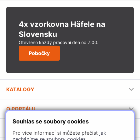
4x vzorkovna Häfele na
Slovensku
Otevřeno každý pracovní den od 7:00.
Pobočky
KATALOGY
Nábytkové kování Häfele
O PORTÁLU
Stavební katalog Häfele
Souhlas se soubory cookies
Provozovatel portálu
Brožury Häfele
SORTIMENT
Jak používat portál
Pro více informací si můžete přečíst
jak
zacházíme se soubory cookies