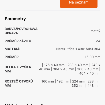
Na seznam
Parametry
BARVA/POVRCHOVÁ
matný
ÚPRAVA
PRŮMĚR ZÁVITU
M4
MATERIÁL
Nerez, třída 1.4301/AISI 304
PRŮMĚR
16,00 mm
| 176 x 40 mm
| 208 x 40 mm
| 240 x
DÉLKA X VÝŠKA
40 mm
| 304 x 40 mm
| 368 x 40 mm
|
MM
464 x 40 mm
ROZTEČ OTVORŮ
| 160 mm
| 192 mm
| 224 mm
| 288 mm
MM
| 352 mm
| 448 mm