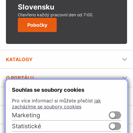
Slovensku
Otevřeno každý pracovní den od 7:00.
Pobočky
KATALOGY
Nábytkové kování Häfele
O PORTÁLU
Stavební katalog Häfele
Souhlas se soubory cookies
Provozovatel portálu
Brožury Häfele
SORTIMENT
Jak používat portál
Pro více informací si můžete přečíst
jak
zacházíme se soubory cookies
Úchytky
POBOČKY
Marketing
Nábytkové kování
Statistické
Špačince
Vybavení kuchyní