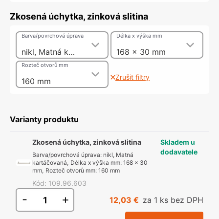
Zkosená úchytka, zinková slitina
Barva/povrchová úprava
Délka x výška mm
nikl, Matná kartáčovaná
168 x 30 mm
Rozteč otvorů mm
Zrušit filtry
160 mm
Varianty produktu
Zkosená úchytka, zinková slitina
Skladem u
dodavatele
Barva/povrchová úprava
:
nikl, Matná
kartáčovaná
,
Délka x výška mm
:
168 x 30
mm
,
Rozteč otvorů mm
:
160 mm
Kód
:
109.96.603
-
+
12,03 €
za 1 ks bez DPH