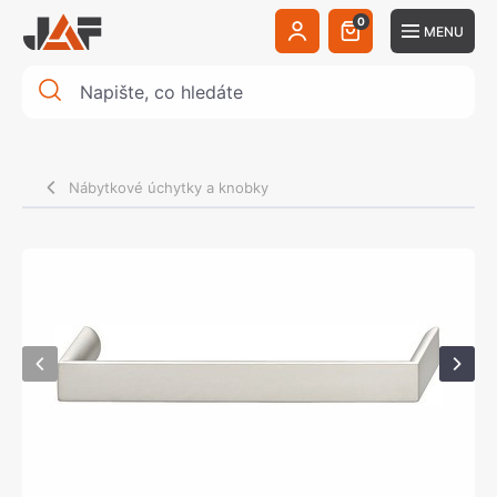
0
MENU
Nábytkové úchytky a knobky