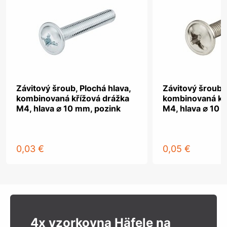
Závitový šroub, Plochá hlava,
Závitový šroub, 
kombinovaná křížová drážka
kombinovaná kř
M4, hlava ⌀ 10 mm, pozink
M4, hlava ⌀ 10 
0,03 €
0,05 €
4x vzorkovna Häfele na