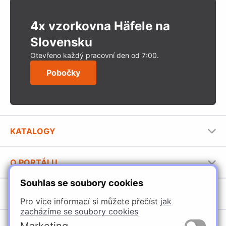
4x vzorkovna Häfele na
Slovensku
Otevřeno každý pracovní den od 7:00.
Pobočky
KATALOGY
Nábytkové kování Häfele
O PORTÁLU
Stavební katalog Häfele
Souhlas se soubory cookies
Provozovatel portálu
Brožury Häfele
SORTIMENT
Jak používat portál
Pro více informací si můžete přečíst
jak
zacházíme se soubory cookies
Úchytky
POBOČKY