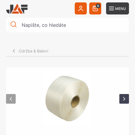
0
MENU
Údržba & Balení