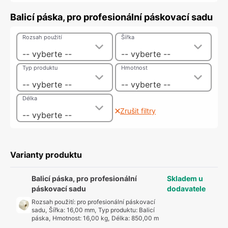
Balicí páska, pro profesionální páskovací sadu
Rozsah použití
Šířka
-- vyberte --
-- vyberte --
Typ produktu
Hmotnost
-- vyberte --
-- vyberte --
Délka
Zrušit filtry
-- vyberte --
Varianty produktu
Balicí páska, pro profesionální
Skladem u
páskovací sadu
dodavatele
Rozsah použití
:
pro profesionální páskovací
sadu
,
Šířka
:
16,00 mm
,
Typ produktu
:
Balicí
páska
,
Hmotnost
:
16,00 kg
,
Délka
:
850,00 m