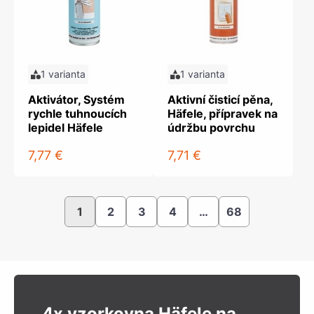
1 varianta
1 varianta
Aktivátor, Systém
Aktivní čisticí pěna,
rychle tuhnoucích
Häfele, přípravek na
lepidel Häfele
údržbu povrchu
7,77 €
7,71 €
1
2
3
4
…
68
4x vzorkovna Häfele na