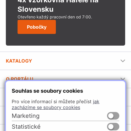
Slovensku
Otevřeno každý pracovní den od 7:00.
Pobočky
KATALOGY
Nábytkové kování Häfele
O PORTÁLU
Stavební katalog Häfele
Souhlas se soubory cookies
Provozovatel portálu
Brožury Häfele
SORTIMENT
Jak používat portál
Pro více informací si můžete přečíst
jak
zacházíme se soubory cookies
Úchytky
POBOČKY
Marketing
Nábytkové kování
Statistické
Špačince
Vybavení kuchyní