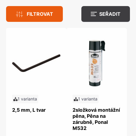
FILTROVAT
SEŘADIT
1 varianta
1 varianta
2,5 mm, L tvar
2složková montážní
pěna, Pěna na
zárubně, Ponal
M532