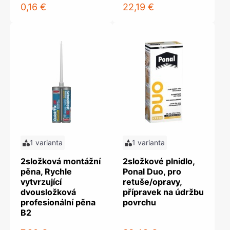
0,16 €
22,19 €
1 varianta
1 varianta
2složková montážní
2složkové plnidlo,
pěna, Rychle
Ponal Duo, pro
vytvrzující
retuše/opravy,
dvousložková
přípravek na údržbu
profesionální pěna
povrchu
B2