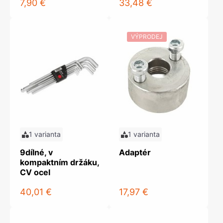
7,90 €
33,48 €
VÝPRODEJ
1 varianta
1 varianta
9dílné, v
Adaptér
kompaktním držáku,
CV ocel
40,01 €
17,97 €