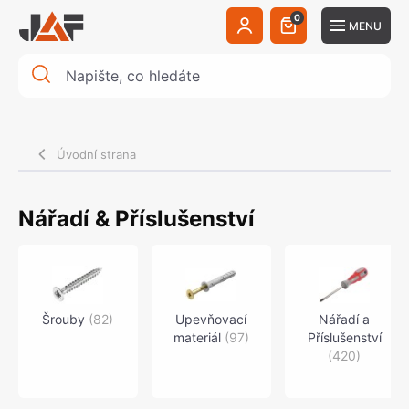
0
MENU
Úvodní strana
Nářadí & Příslušenství
Šrouby
(
82
)
Upevňovací
Nářadí a
materiál
(
97
)
Příslušenství
(
420
)