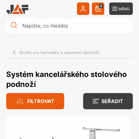
0
MENU
Kování pro kanceláře a vybavení obchodů
Systém kancelářského stolového
podnoží
FILTROVAT
SEŘADIT