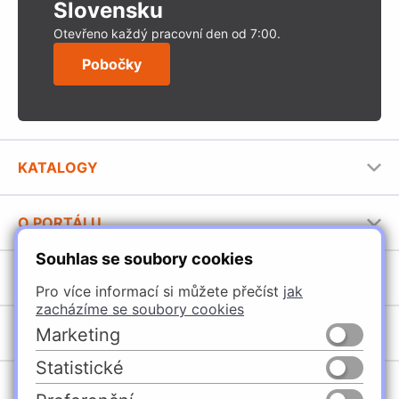
Slovensku
Otevřeno každý pracovní den od 7:00.
Pobočky
KATALOGY
Nábytkové kování Häfele
O PORTÁLU
Stavební katalog Häfele
Souhlas se soubory cookies
Provozovatel portálu
Brožury Häfele
SORTIMENT
Jak používat portál
Pro více informací si můžete přečíst
jak
zacházíme se soubory cookies
Úchytky
POBOČKY
Marketing
Nábytkové kování
Statistické
Špačince
Vybavení kuchyní