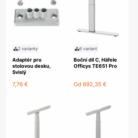
2 varianty
6 variant
Adaptér pro
Boční díl C, Häfele
stolovou desku,
Officys TE651 Pro
Svislý
7,76 €
Od
692,35 €