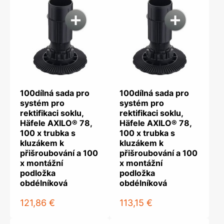
100dílná sada pro
100dílná sada pro
systém pro
systém pro
rektifikaci soklu,
rektifikaci soklu,
Häfele AXILO® 78,
Häfele AXILO® 78,
100 x trubka s
100 x trubka s
kluzákem k
kluzákem k
přišroubování a 100
přišroubování a 100
x montážní
x montážní
podložka
podložka
obdélníková
obdélníková
121,86 €
113,15 €