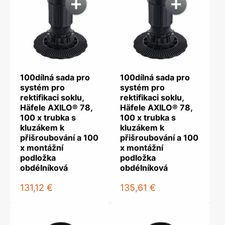
100dílná sada pro
100dílná sada pro
systém pro
systém pro
rektifikaci soklu,
rektifikaci soklu,
Häfele AXILO® 78,
Häfele AXILO® 78,
100 x trubka s
100 x trubka s
kluzákem k
kluzákem k
přišroubování a 100
přišroubování a 100
x montážní
x montážní
podložka
podložka
obdélníková
obdélníková
131,12 €
135,61 €