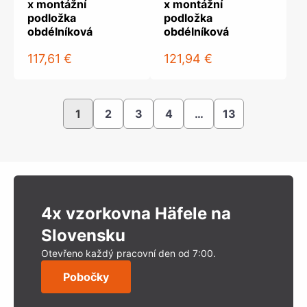
x montážní
x montážní
podložka
podložka
obdélníková
obdélníková
117,61 €
121,94 €
1
2
3
4
…
13
4x vzorkovna Häfele na
Slovensku
Otevřeno každý pracovní den od 7:00.
Pobočky