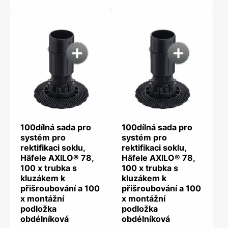
100dílná sada pro
100dílná sada pro
systém pro
systém pro
rektifikaci soklu,
rektifikaci soklu,
Häfele AXILO® 78,
Häfele AXILO® 78,
100 x trubka s
100 x trubka s
kluzákem k
kluzákem k
přišroubování a 100
přišroubování a 100
x montážní
x montážní
podložka
podložka
obdélníková
obdélníková