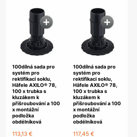
100dílná sada pro
100dílná sada pro
systém pro
systém pro
rektifikaci soklu,
rektifikaci soklu,
Häfele AXILO® 78,
Häfele AXILO® 78,
100 x trubka s
100 x trubka s
kluzákem k
kluzákem k
přišroubování a 100
přišroubování a 100
x montážní
x montážní
podložka
podložka
obdélníková
obdélníková
113,13 €
117,45 €