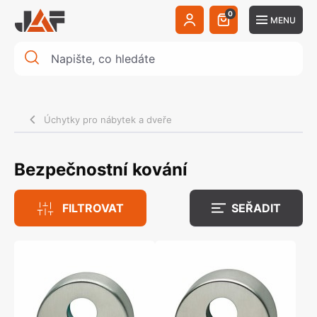
0
MENU
Úchytky pro nábytek a dveře
Bezpečnostní kování
FILTROVAT
SEŘADIT