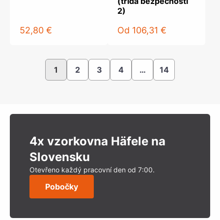
(třída bezpečnosti
2)
52,80 €
Od
106,31 €
1
2
3
4
…
14
4x vzorkovna Häfele na
Slovensku
Otevřeno každý pracovní den od 7:00.
Pobočky