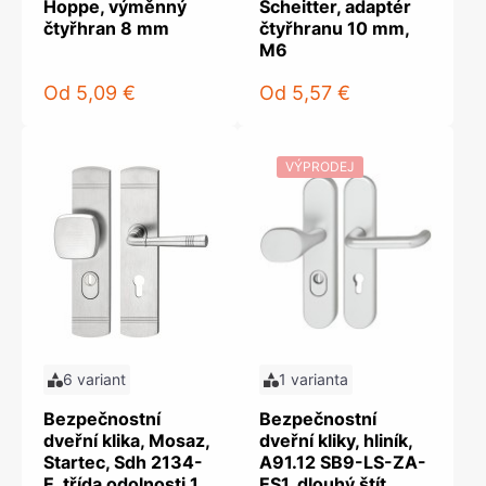
Hoppe, výměnný
Scheitter, adaptér
čtyřhran 8 mm
čtyřhranu 10 mm,
M6
Od
5,09 €
Od
5,57 €
VÝPRODEJ
6 variant
1 varianta
Bezpečnostní
Bezpečnostní
dveřní klika, Mosaz,
dveřní kliky, hliník,
Startec, Sdh 2134-
A91.12 SB9-LS-ZA-
E, třída odolnosti 1
ES1, dlouhý štít