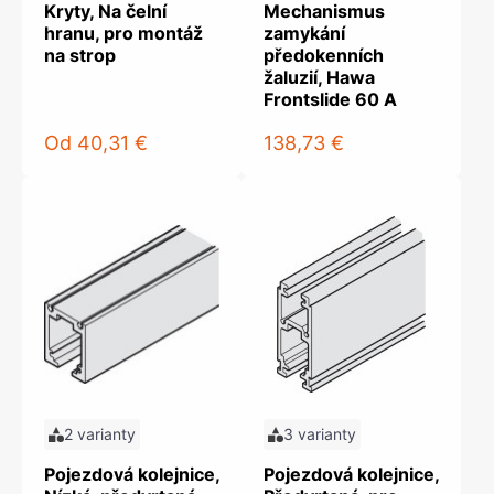
Kryty, Na čelní
Mechanismus
hranu, pro montáž
zamykání
na strop
předokenních
žaluzií, Hawa
Frontslide 60 A
Od
40,31 €
138,73 €
2 varianty
3 varianty
Pojezdová kolejnice,
Pojezdová kolejnice,