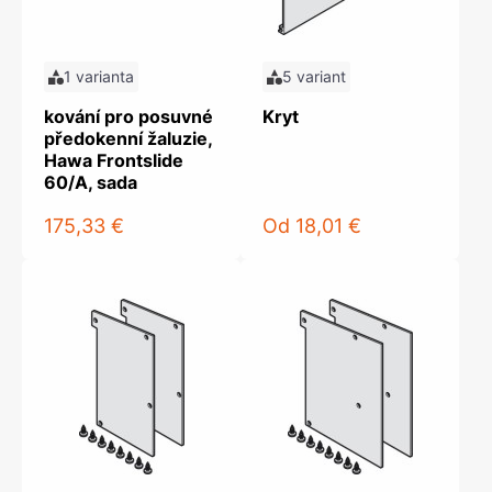
1 varianta
5 variant
kování pro posuvné
Kryt
předokenní žaluzie,
Hawa Frontslide
60/A, sada
175,33 €
Od
18,01 €