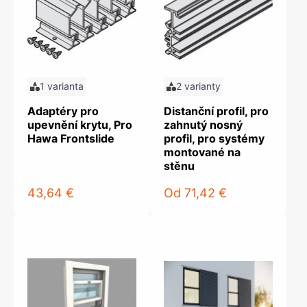
1 varianta
2 varianty
Adaptéry pro
Distanční profil, pro
upevnění krytu, Pro
zahnutý nosný
Hawa Frontslide
profil, pro systémy
montované na
stěnu
43,64 €
Od
71,42 €