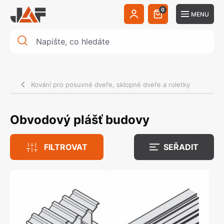
0
MENU
Kování pro posuvné dveře, sklopné dveře a roletky
Obvodový plášť budovy
FILTROVAT
SEŘADIT