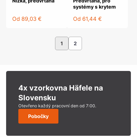
Nízká, předvrtaná
Předvrtaná, pro
systémy s krytem
Od
89,03 €
Od
61,44 €
1
2
4x vzorkovna Häfele na
Slovensku
Otevřeno každý pracovní den od 7:00.
Pobočky