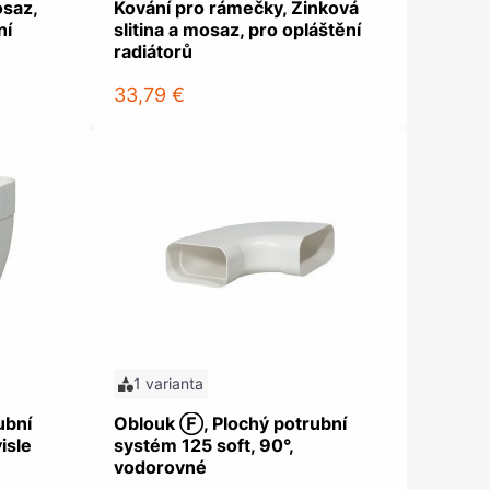
osaz,
Kování pro rámečky, Zinková
ní
slitina a mosaz, pro opláštění
radiátorů
33,79 €
1 varianta
ubní
Oblouk Ⓕ, Plochý potrubní
isle
systém 125 soft, 90°,
vodorovné