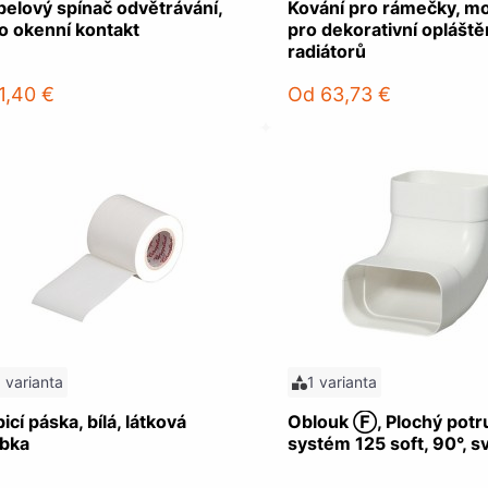
belový spínač odvětrávání,
Kování pro rámečky, m
o okenní kontakt
pro dekorativní opláště
radiátorů
1,40 €
Od
63,73 €
1 varianta
1 varianta
icí páska, bílá, látková
Oblouk Ⓕ, Plochý potr
ubka
systém 125 soft, 90°, sv