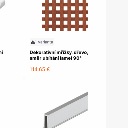
olečka
olové nohy, Nábytkové nohy a
chanismy nastavení
olová kování
bytkové kluzáky a kolečka
1 varianta
ní
Dekorativní mřížky, dřevo,
směr ubíhání lamel 90°
114,65 €