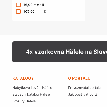
16,00 mm
(1)
165,00 mm
(1)
4x vzorkovna Häfele na Slo
KATALOGY
O PORTÁLU
Nábytkové kování Häfele
Provozovatel portálu
Stavební katalog Häfele
Jak používat portál
Brožury Häfele