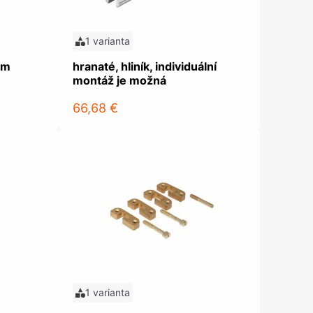
1 varianta
ém
hranaté, hliník, individuální
montáž je možná
66,68 €
1 varianta