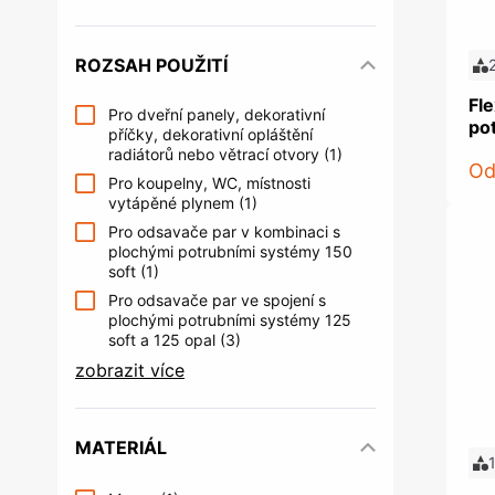
ROZSAH POUŽITÍ
Fle
Pro dveřní panely, dekorativní
po
příčky, dekorativní opláštění
radiátorů nebo větrací otvory
(1)
O
Pro koupelny, WC, místnosti
vytápěné plynem
(1)
Pro odsavače par v kombinaci s
plochými potrubními systémy 150
soft
(1)
Pro odsavače par ve spojení s
plochými potrubními systémy 125
soft a 125 opal
(3)
zobrazit více
MATERIÁL