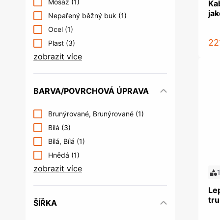
Mosaz
(1)
Ka
jak
Nepařený běžný buk
(1)
Ocel
(1)
22
Plast
(3)
zobrazit více
BARVA/POVRCHOVÁ ÚPRAVA
Brunýrované, Brunýrované
(1)
Bílá
(3)
Bílá, Bílá
(1)
Hnědá
(1)
zobrazit více
Lep
tr
ŠÍŘKA