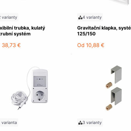
2 varianty
4 varianty
xibilní trubka, kulatý
Gravitační klapka, syst
trubní systém
125/150
d
38,73 €
Od
10,88 €
1 varianta
3 varianty