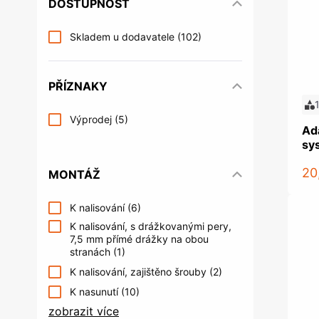
DOSTUPNOST
Řízení kontroly vstupu
Příslušens
Věšáky na šaty a věšáky do šatních
Nábytkové 
Šrouby
Upevňovac
skříní
systémy
Skladem u dodavatele
(102)
Postelová kování
Nábytkové 
Kování do šatních skříní a úložných
Trezory a s
prostor
Úložné prostory a příslušenství
Nakládání
Multimediální archiv
PŘÍZNAKY
do kuchyně
Žebříky do knihoven
Výprodej
(5)
Ad
sy
20
MONTÁŽ
Spojovací kování a podpěrky
Kování pr
K nalisování
(6)
polic
obchodů
K nalisování, s drážkovanými pery,
Spojovací kování
Systém kanc
7,5 mm přímé drážky na obou
podnoží
Podpěrky polic a konzole
stranách
(1)
Organizace 
K nalisování, zajištěno šrouby
(2)
Kancelářské
Akustická a
K nasunutí
(10)
zobrazit více