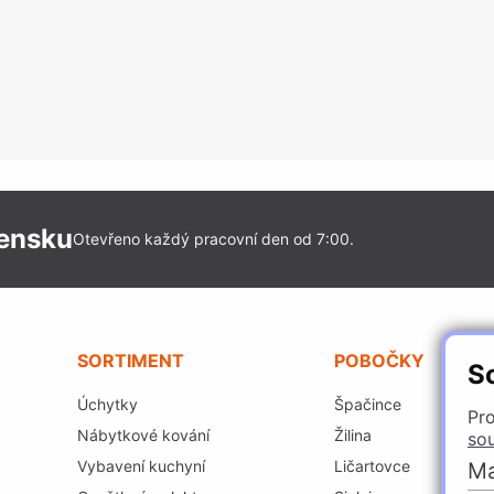
vensku
Otevřeno každý pracovní den od 7:00.
SORTIMENT
POBOČKY
S
Úchytky
Špačince
Pro
Nábytkové kování
Žilina
so
Vybavení kuchyní
Ličartovce
Ma