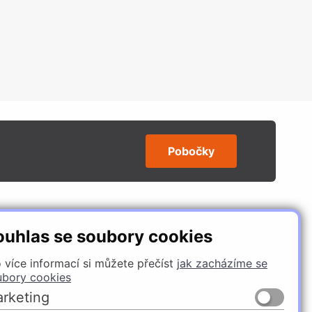
Pobočky
SLEDUJTE NÁS
ouhlas se soubory cookies
 více informací si můžete přečíst
jak zacházíme se
ubory cookies
rketing