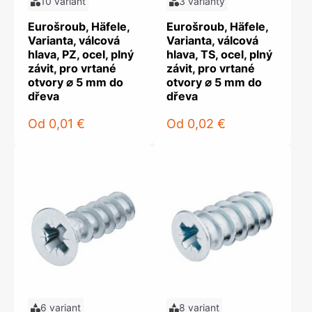
10 variant
3 varianty
Eurošroub, Häfele,
Eurošroub, Häfele,
Varianta, válcová
Varianta, válcová
hlava, PZ, ocel, plný
hlava, TS, ocel, plný
závit, pro vrtané
závit, pro vrtané
otvory ⌀ 5 mm do
otvory ⌀ 5 mm do
dřeva
dřeva
Od
0,01 €
Od
0,02 €
6 variant
8 variant