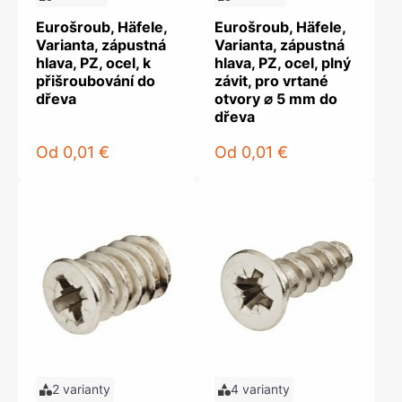
Eurošroub, Häfele,
Eurošroub, Häfele,
Varianta, zápustná
Varianta, zápustná
hlava, PZ, ocel, k
hlava, PZ, ocel, plný
přišroubování do
závit, pro vrtané
dřeva
otvory ⌀ 5 mm do
dřeva
Od
0,01 €
Od
0,01 €
2 varianty
4 varianty