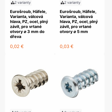
2 varianty
2 varianty
Eurošroub, Häfele,
Eurošroub, Häfele,
Varianta, válcová
Varianta, válcová
hlava, PZ, ocel, plný
hlava, PZ, ocel, plný
závit, pro vrtané
závit, pro vrtané
otvory ⌀ 3 mm do
otvory ⌀ 5 mm
dřeva
0,02 €
0,03 €