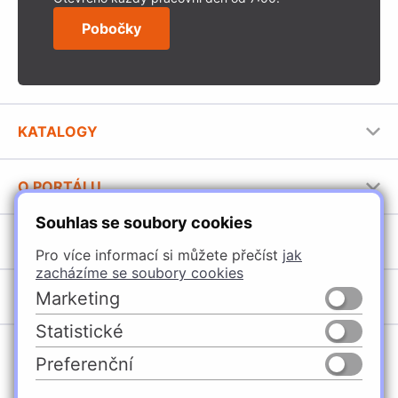
Pobočky
KATALOGY
Nábytkové kování Häfele
O PORTÁLU
Stavební katalog Häfele
Souhlas se soubory cookies
Provozovatel portálu
Brožury Häfele
SORTIMENT
Jak používat portál
Pro více informací si můžete přečíst
jak
zacházíme se soubory cookies
Úchytky
POBOČKY
Marketing
Nábytkové kování
Statistické
Špačince
Vybavení kuchyní
Preferenční
Žilina
Osvětlení a elektro
Česko
Slovensko
Ličartovce
Posuvné kování