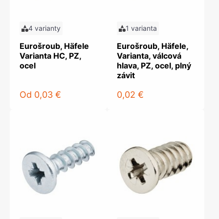
4 varianty
1 varianta
Eurošroub, Häfele
Eurošroub, Häfele,
Varianta HC, PZ,
Varianta, válcová
ocel
hlava, PZ, ocel, plný
závit
Od
0,03 €
0,02 €