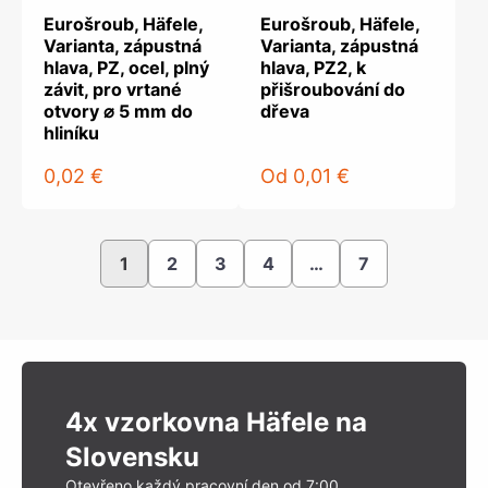
Eurošroub, Häfele,
Eurošroub, Häfele,
Varianta, zápustná
Varianta, zápustná
hlava, PZ, ocel, plný
hlava, PZ2, k
závit, pro vrtané
přišroubování do
otvory ⌀ 5 mm do
dřeva
hliníku
0,02 €
Od
0,01 €
1
2
3
4
…
7
4x vzorkovna Häfele na
Slovensku
Otevřeno každý pracovní den od 7:00.