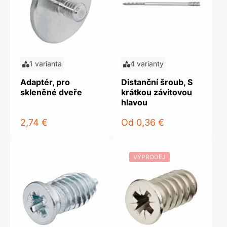
1 varianta
4 varianty
Adaptér, pro
Distanční šroub, S
skleněné dveře
krátkou závitovou
hlavou
2,74 €
Od
0,36 €
VÝPRODEJ