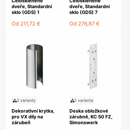
Celoskleněné
Celoskleněné
dveře, Standardní
dveře, Standardní
sklo (GDS) 1
sklo (GDS) 7
Od
211,72 €
Od
276,87 €
2 varianty
1 varianta
Dekorativní krytka,
Deska obložkové
pro VX díly na
zárubně, KC 50 FZ,
zárubeň
Simonswerk