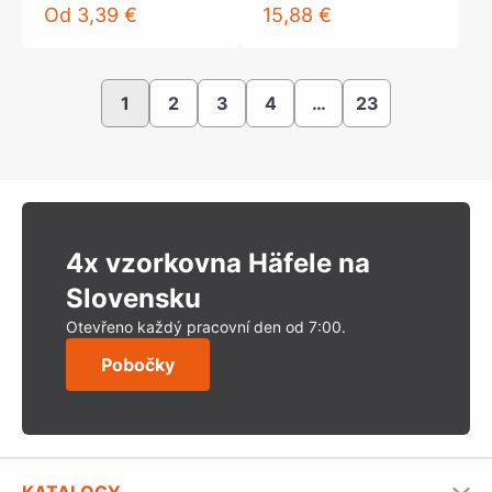
Od
3,39 €
15,88 €
1
2
3
4
…
23
4x vzorkovna Häfele na
Slovensku
Otevřeno každý pracovní den od 7:00.
Pobočky