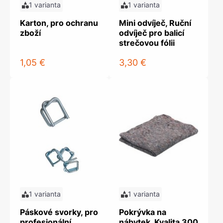
1 varianta
1 varianta
Karton, pro ochranu
Mini odvíječ, Ruční
zboží
odvíječ pro balicí
strečovou fólii
1,05 €
3,30 €
1 varianta
1 varianta
Páskové svorky, pro
Pokrývka na
profesionální
nábytek, Kvalita 300