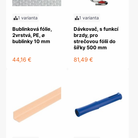
1 varianta
1 varianta
Bublinková fólie,
Dávkovač, s funkcí
2vrstvá, PE, ⌀
brzdy, pro
bublinky 10 mm
strečovou fólii do
šířky 500 mm
44,16 €
81,49 €