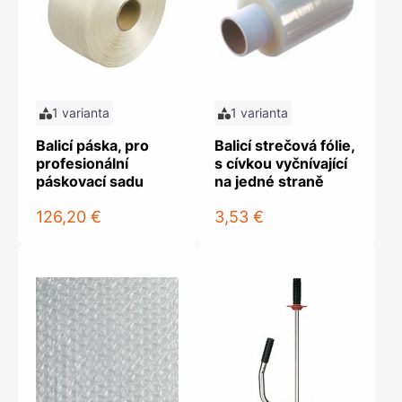
1 varianta
1 varianta
Balicí páska, pro
Balicí strečová fólie,
profesionální
s cívkou vyčnívající
páskovací sadu
na jedné straně
126,20 €
3,53 €