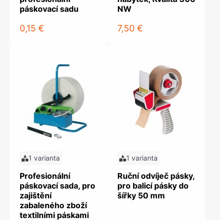
páskovací sadu
NW
0,15 €
7,50 €
1 varianta
1 varianta
Profesionální
Ruční odvíječ pásky,
páskovací sada, pro
pro balicí pásky do
zajištění
šířky 50 mm
zabaleného zboží
textilními páskami