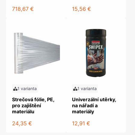
718,67 €
15,56 €
1 varianta
1 varianta
Strečová fólie, PE,
Univerzální utěrky,
pro zajištění
na nářadí a
materiálu
materiály
24,35 €
12,91 €