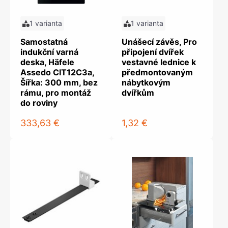
1 varianta
1 varianta
Samostatná
Unášecí závěs, Pro
indukční varná
připojení dvířek
deska, Häfele
vestavné lednice k
Assedo CIT12C3a,
předmontovaným
Šířka: 300 mm, bez
nábytkovým
rámu, pro montáž
dvířkům
do roviny
333,63 €
1,32 €