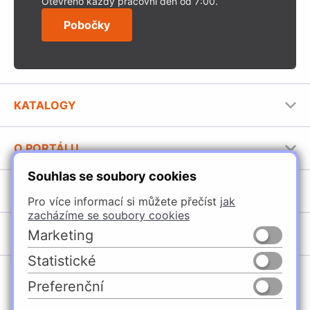
Otevřeno každý pracovní den od 7:00.
Pobočky
KATALOGY
Nábytkové kování Häfele
O PORTÁLU
Stavební katalog Häfele
Souhlas se soubory cookies
Provozovatel portálu
Brožury Häfele
SORTIMENT
Jak používat portál
Pro více informací si můžete přečíst
jak
zacházíme se soubory cookies
Úchytky
POBOČKY
Marketing
Nábytkové kování
Statistické
Špačince
Vybavení kuchyní
Preferenční
Žilina
Osvětlení a elektro
Česko
Slovensko
Ličartovce
Posuvné kování