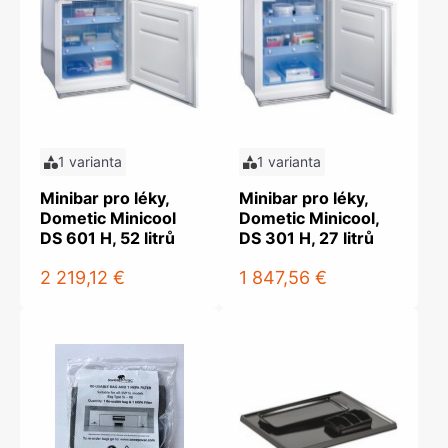
1 varianta
1 varianta
Minibar pro léky,
Minibar pro léky,
Dometic Minicool
Dometic Minicool,
DS 601 H, 52 litrů
DS 301 H, 27 litrů
2 219,12 €
1 847,56 €