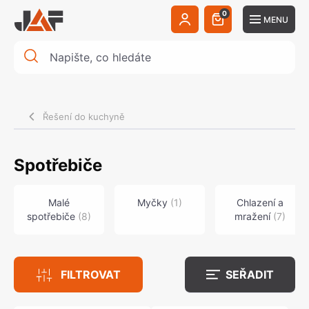
0
MENU
Řešení do kuchyně
Spotřebiče
Malé
Myčky
(
1
)
Chlazení a
spotřebiče
(
8
)
mražení
(
7
)
FILTROVAT
SEŘADIT