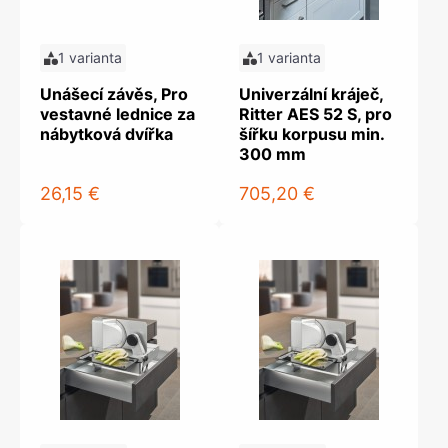
1 varianta
1 varianta
Unášecí závěs, Pro
Univerzální kráječ,
vestavné lednice za
Ritter AES 52 S, pro
nábytková dvířka
šířku korpusu min.
300 mm
26,15 €
705,20 €