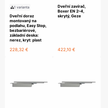
Dveřní zavírač,
1 varianta
Boxer EN 2–4,
Dveřní doraz
skrytý, Geze
montovaný na
podlahu, Easy Stop,
bezbariérové,
základní deska:
nerez, kryt: plast
228,32 €
422,10 €