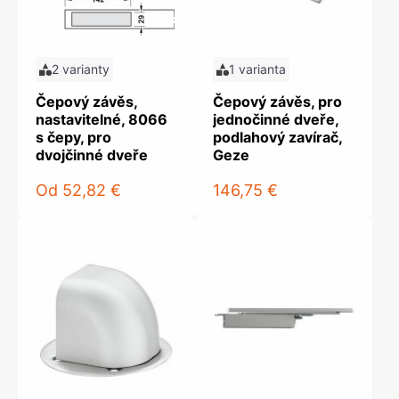
2 varianty
1 varianta
Čepový závěs,
Čepový závěs, pro
nastavitelné, 8066
jednočinné dveře,
s čepy, pro
podlahový zavírač,
dvojčinné dveře
Geze
Od
52,82 €
146,75 €