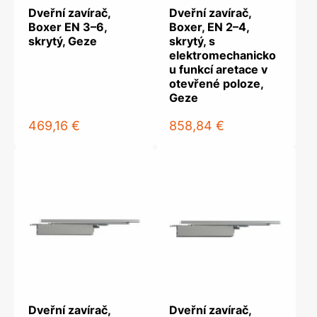
Dveřní zavírač,
Dveřní zavírač,
Boxer EN 3–6,
Boxer, EN 2–4,
skrytý, Geze
skrytý, s
elektromechanicko
u funkcí aretace v
otevřené poloze,
Geze
469,16 €
858,84 €
Dveřní zavírač,
Dveřní zavírač,