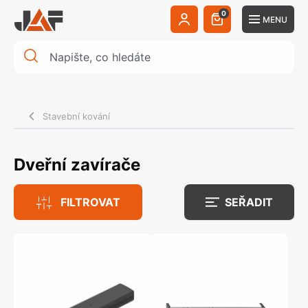
0
MENU
Stavební kování
Dveřní zavírače
FILTROVAT
SEŘADIT