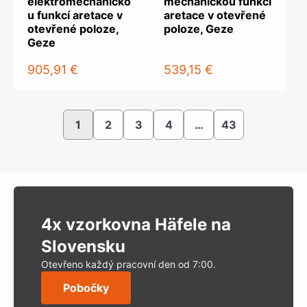
elektromechanicko
mechanickou funkcí
u funkcí aretace v
aretace v otevřené
otevřené poloze,
poloze, Geze
Geze
905,91 €
539,15 €
1
2
3
4
…
43
4x vzorkovna Häfele na
Slovensku
Otevřeno každý pracovní den od 7:00.
Pobočky