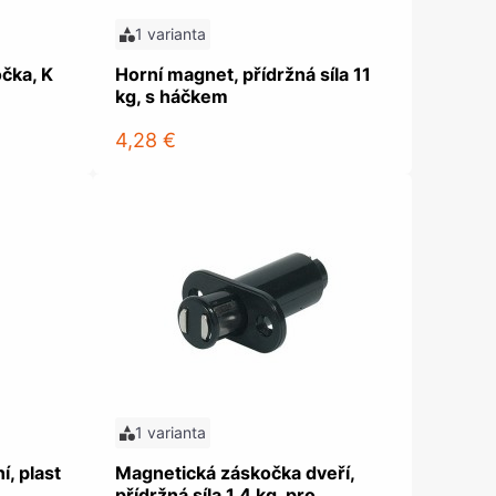
1 varianta
očka, K
Horní magnet, přídržná síla 11
kg, s háčkem
4,28 €
1 varianta
í, plast
Magnetická záskočka dveří,
přídržná síla 1,4 kg, pro