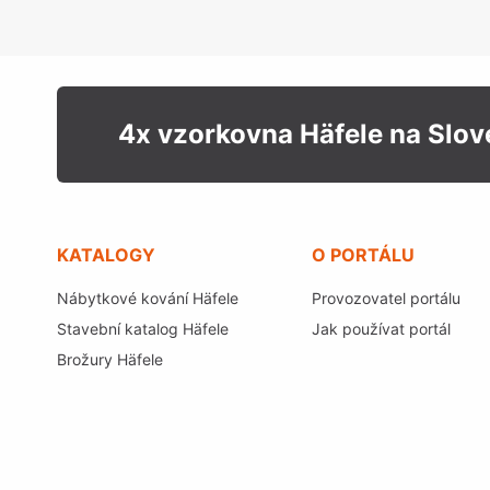
4x vzorkovna Häfele na Slo
KATALOGY
O PORTÁLU
Nábytkové kování Häfele
Provozovatel portálu
Stavební katalog Häfele
Jak používat portál
Brožury Häfele