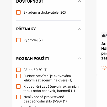
DOSTUPNOST
Řízení kontroly vstupu
Příslušens
Věšáky na šaty a věšáky do šatních
Nábytkové 
Šrouby
Upevňovac
skříní
systémy
Skladem u dodavatele
(92)
Postelová kování
Nábytkové 
Kování do šatních skříní a úložných
Trezory a s
prostor
Úložné prostory a příslušenství
Nakládání
Multimediální archiv
PŘÍZNAKY
do kuchyně
Žebříky do knihoven
Výprodej
(7)
Au
Hä
při
zá
ROZSAH POUŽITÍ
Spojovací kování a podpěrky
Kování pr
2,
Až do 60 °C
(1)
polic
obchodů
Funkce otevírání je aktivována
Spojovací kování
Systém kanc
lehkým zatlačením na dveře
(1)
podnoží
Podpěrky polic a konzole
Organizace 
K upevnění zavěšených reklamních
tabulí nebo cenovek, bannerů
(1)
Kancelářské
Není vhodné pro vrstvené
Akustická a
bezpečnostní sklo (VSG)
(1)