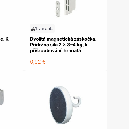
1 varianta
e, K
Dvojitá magnetická záskočka,
Přídržná síla 2 x 3–4 kg, k
přišroubování, hranatá
0,92 €