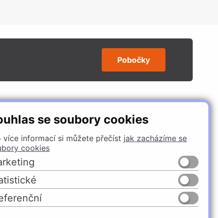
Pobočky
SLEDUJTE NÁS
ouhlas se soubory cookies
 více informací si můžete přečíst
jak zacházíme se
ubory cookies
rketing
atistické
eferenční
Česko
Slovensko