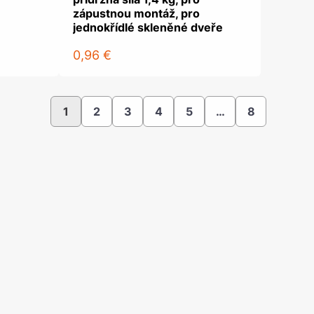
zápustnou montáž, pro
jednokřídlé skleněné dveře
0,96 €
1
2
3
4
5
…
8