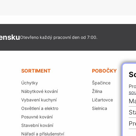
vensku
Otevřeno každý pracovní den od 7:00.
SORTIMENT
POBOČKY
S
Úchytky
Špačince
Pro
Nábytkové kování
Žilina
so
Vybavení kuchyní
Ličartovce
Ma
Osvětlení a elektro
Sielnica
St
Posuvné kování
Pr
Stavební kování
Nářadí a příslušenství