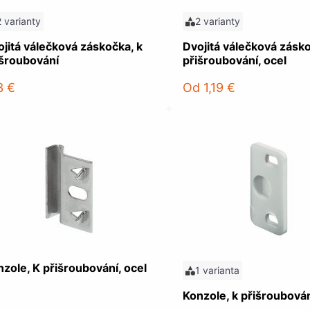
2 varianty
2 varianty
jitá válečková záskočka, k
Dvojitá válečková zásk
išroubování
přišroubování, ocel
3 €
Od
1,19 €
zole, K přišroubování, ocel
1 varianta
Konzole, k přišroubován