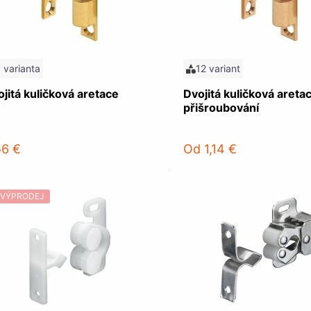
1 varianta
12 variant
jitá kuličková aretace
Dvojitá kuličková aretac
přišroubování
56 €
Od
1,14 €
VÝPRODEJ