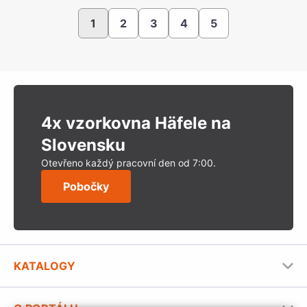
1
2
3
4
5
4x vzorkovna Häfele na
Slovensku
Otevřeno každý pracovní den od 7:00.
Pobočky
KATALOGY
Nábytkové kování Häfele