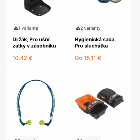
1 varianta
2 varianty
Držák, Pro ušní
Hygienická sada,
zátky v zásobníku
Pro sluchátka
10,42 €
Od
15,11 €