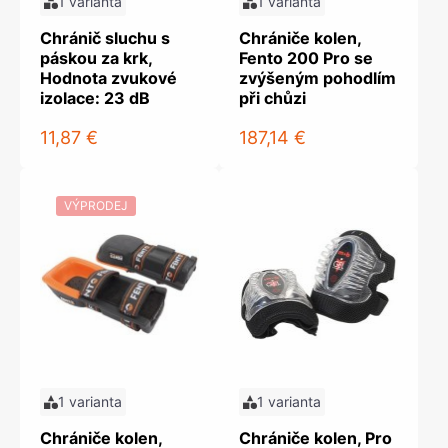
1 varianta
1 varianta
Chránič sluchu s
Chrániče kolen,
páskou za krk,
Fento 200 Pro se
Hodnota zvukové
zvýšeným pohodlím
izolace: 23 dB
při chůzi
11,87 €
187,14 €
VÝPRODEJ
1 varianta
1 varianta
Chrániče kolen,
Chrániče kolen, Pro