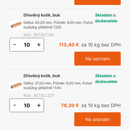
Dřevěný kolík, buk
Skladem u
dodavatele
Délka
:
40,00 mm
,
Průměr
:
6,00 mm
,
Počet
kusů/kg
:
přibližně 1325
Kód
:
267.82.140
-
+
113,40 €
za 10 kg bez DPH
Na seznam
Dřevěný kolík, buk
Skladem u
dodavatele
Délka
:
27,00 mm
,
Průměr
:
8,00 mm
,
Počet
kusů/kg
:
přibližně 1140
Kód
:
267.82.227
-
+
76,20 €
za 10 kg bez DPH
Na seznam