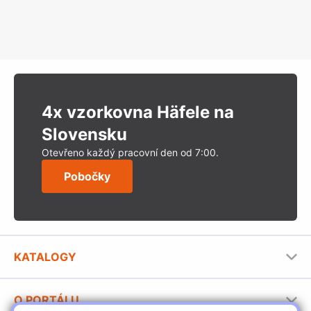
4x vzorkovna Häfele na
Slovensku
Otevřeno každý pracovní den od 7:00.
Pobočky
KATALOGY
Nábytkové kování Häfele
O PORTÁLU
Stavební katalog Häfele