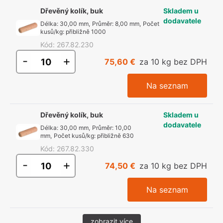
Dřevěný kolík, buk
Skladem u
dodavatele
Délka
:
30,00 mm
,
Průměr
:
8,00 mm
,
Počet
kusů/kg
:
přibližně 1000
Kód
:
267.82.230
-
+
75,60 €
za 10 kg bez DPH
Na seznam
Dřevěný kolík, buk
Skladem u
dodavatele
Délka
:
30,00 mm
,
Průměr
:
10,00
mm
,
Počet kusů/kg
:
přibližně 630
Kód
:
267.82.330
-
+
74,50 €
za 10 kg bez DPH
Na seznam
zobrazit více