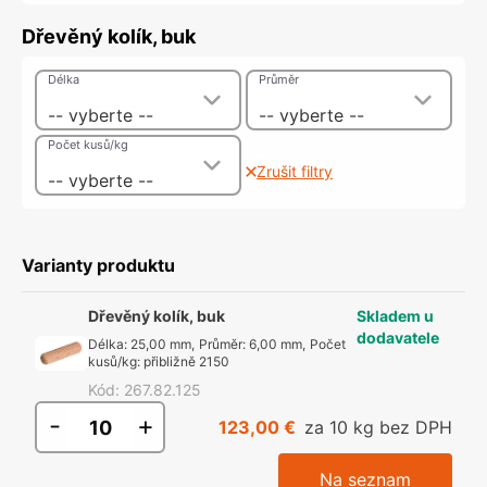
Dřevěný kolík, buk
Délka
Průměr
-- vyberte --
-- vyberte --
Počet kusů/kg
Zrušit filtry
-- vyberte --
Varianty produktu
Dřevěný kolík, buk
Skladem u
dodavatele
Délka
:
25,00 mm
,
Průměr
:
6,00 mm
,
Počet
kusů/kg
:
přibližně 2150
Kód
:
267.82.125
-
+
123,00 €
za 10 kg bez DPH
Na seznam