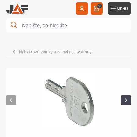
0
MENU
Nábytkové zámky a zamykací systémy