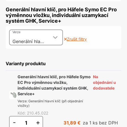
Generální hlavní klíč, pro Häfele Symo EC Pro
výměnnou vložku, individuální uzamykací
systém GHK, Service+
Verze
Zrušit filtry
Generální hlavní klíč (při objednání vložky)
Varianty produktu
Generální hlavní klíč, pro Häfele Symo
Na
EC Pro výměnnou vložku,
objednání u
individuální uzamykací systém GHK,
dodavatele
Service+
Verze
:
Generální hlavní klíč (při objednání
vložky)
Kód
:
210.45.022
-
+
31,89 €
za 1 ks bez DPH