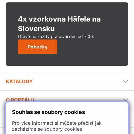
4x vzorkovna Häfele na
Slovensku
Otevřeno každý pracovní den od 7:00.
Pobočky
KATALOGY
Nábytkové kování Häfele
O PORTÁLU
Stavební katalog Häfele
Souhlas se soubory cookies
Provozovatel portálu
Brožury Häfele
SORTIMENT
Jak používat portál
Pro více informací si můžete přečíst
jak
zacházíme se soubory cookies
Úchytky