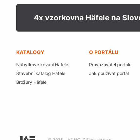
4x vzorkovna Häfele na Slo
KATALOGY
O PORTÁLU
Nábytkové kování Häfele
Provozovatel portálu
Stavební katalog Häfele
Jak používat portál
Brožury Häfele
© 2026, JAF HOLZ Slovakia s r.o.