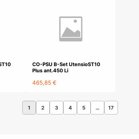
ST10
CO-PSU B-Set UtensioST10
Plus ant.450 Li
465,85 €
1
2
3
4
5
…
17