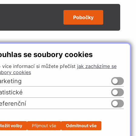
Pobočky
SLEDUJTE NÁS
ouhlas se soubory cookies
 více informací si můžete přečíst
jak zacházíme se
ubory cookies
rketing
atistické
eferenční
Česko
Slovensko
ložit volby
Přijmout vše
Odmítnout vše
Profesionální e-shop na míru