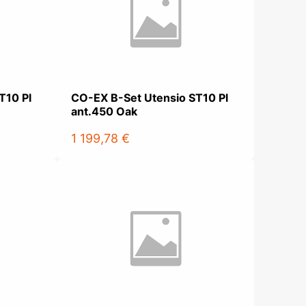
olečka
olové nohy, Nábytkové nohy a
chanismy nastavení
olová kování
bytkové kluzáky a kolečka
T10 Pl
CO-EX B-Set Utensio ST10 Pl
ant.450 Oak
1 199,78 €