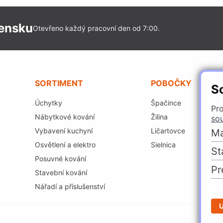
vensku
Otevřeno každý pracovní den od 7:00.
SORTIMENT
POBOČKY
S
Úchytky
Špačince
Pro
Nábytkové kování
Žilina
so
Vybavení kuchyní
Ličartovce
Ma
Osvětlení a elektro
Sielnica
St
Posuvné kování
Pr
Stavební kování
Nářadí a příslušenství
U