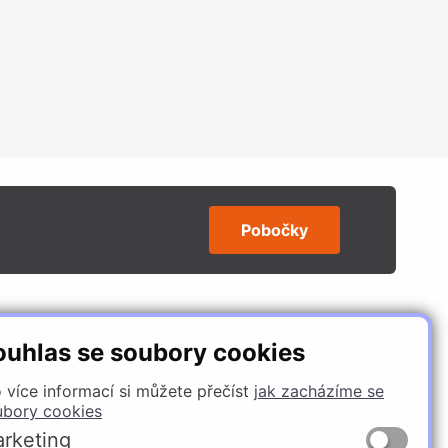
Pobočky
SLEDUJTE NÁS
ouhlas se soubory cookies
 více informací si můžete přečíst
jak zacházíme se
ubory cookies
rketing