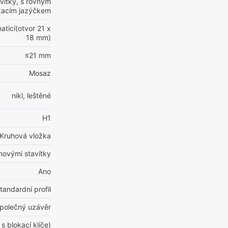
vítky, s rovným
acím jazýčkem
aticí(otvor 21 x
18 mm)
≤21 mm
Mosaz
nikl, leštěné
H1
Kruhová vložka
inovými stavítky
Ano
tandardní profil
polečný uzávěr
 s blokací klíče)