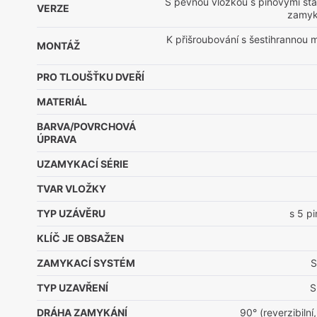
S pevnou vložkou s pinovými sta
VERZE
zamyk
K přišroubování s šestihrannou m
MONTÁŽ
PRO TLOUŠŤKU DVEŘÍ
MATERIÁL
BARVA/POVRCHOVÁ
ÚPRAVA
UZAMYKACÍ SÉRIE
TVAR VLOŽKY
TYP UZÁVĚRU
s 5 p
KLÍČ JE OBSAŽEN
ZAMYKACÍ SYSTÉM
S
TYP UZAVŘENÍ
S
DRÁHA ZAMYKÁNÍ
90° (reverzibilní,