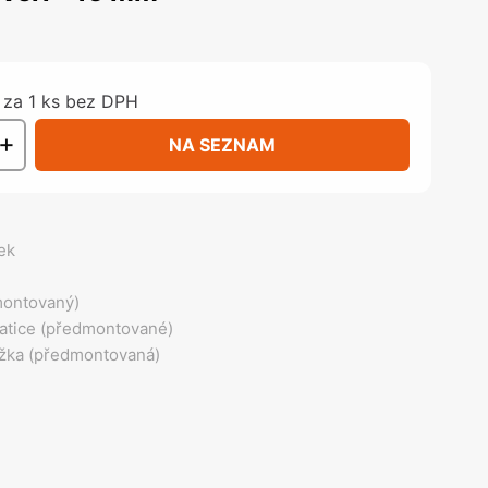
olečka
olové nohy, Nábytkové nohy a
chanismy nastavení
olová kování
za 1 ks bez DPH
bytkové kluzáky a kolečka
+
NA SEZNAM
ek
montovaný)
atice (předmontované)
ožka (předmontovaná)