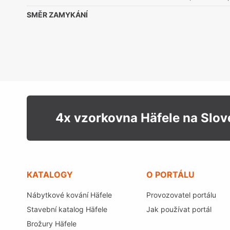
SMĚR ZAMYKÁNÍ
4x vzorkovna Häfele na Slo
KATALOGY
O PORTÁLU
Nábytkové kování Häfele
Provozovatel portálu
Stavební katalog Häfele
Jak používat portál
Brožury Häfele