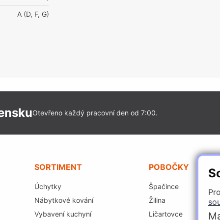
A (D, F, G)
vensku
Otevřeno každý pracovní den od 7:00.
SORTIMENT
POBOČKY
S
Úchytky
Špačince
Pro
Nábytkové kování
Žilina
so
Vybavení kuchyní
Ličartovce
Ma