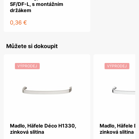
SF/DF-L, s montážním
držákem
0,36 €
Můžete si dokoupit
VÝPRODEJ
VÝPRODEJ
Madlo, Häfele Déco H1330,
Madlo, Häfele 
zinková slitina
zinková slitina