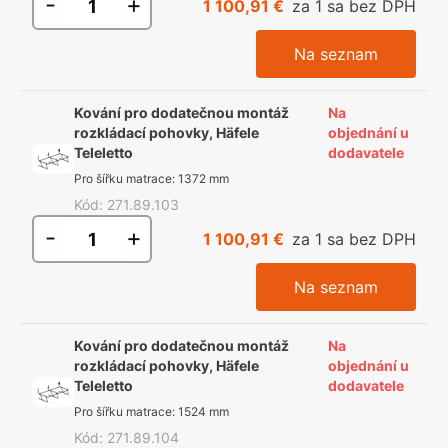
-
+
1 100,91 €
za 1 sa bez DPH
Na seznam
Kování pro dodatečnou montáž
Na
rozkládací pohovky, Häfele
objednání u
Teleletto
dodavatele
Pro šířku matrace
:
1372 mm
Kód
:
271.89.103
-
+
1 100,91 €
za 1 sa bez DPH
Na seznam
Kování pro dodatečnou montáž
Na
rozkládací pohovky, Häfele
objednání u
Teleletto
dodavatele
Pro šířku matrace
:
1524 mm
Kód
:
271.89.104