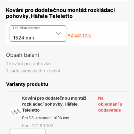
Kování pro dodatečnou montáž rozkládací
pohovky, Häfele Teleletto
Pro šířku matrace
Zrušit filtry
1524 mm
Obsah balení
1 kování pro pohovku
1 sada zamykacího kování
Varianty produktu
Kování pro dodatečnou montáž
Na
rozkládací pohovky, Häfele
objednání u
Teleletto
dodavatele
Pro šířku matrace
:
1000 mm
Kód
:
271.89.102