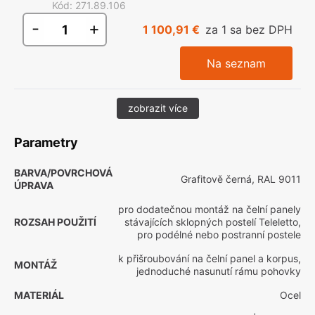
Kód
:
271.89.106
-
+
1 100,91 €
za 1 sa bez DPH
Na seznam
zobrazit více
Parametry
BARVA/POVRCHOVÁ
Grafitově černá, RAL 9011
ÚPRAVA
pro dodatečnou montáž na čelní panely
ROZSAH POUŽITÍ
stávajících sklopných postelí Teleletto,
pro podélné nebo postranní postele
k přišroubování na čelní panel a korpus,
MONTÁŽ
jednoduché nasunutí rámu pohovky
MATERIÁL
Ocel