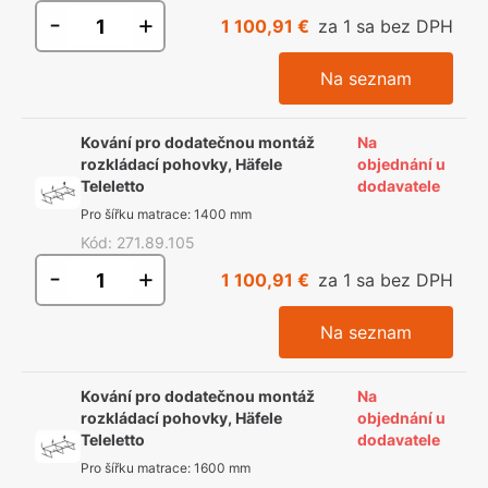
-
+
1 100,91 €
za 1 sa bez DPH
Na seznam
Kování pro dodatečnou montáž
Na
rozkládací pohovky, Häfele
objednání u
Teleletto
dodavatele
Pro šířku matrace
:
1400 mm
Kód
:
271.89.105
-
+
1 100,91 €
za 1 sa bez DPH
Na seznam
Kování pro dodatečnou montáž
Na
rozkládací pohovky, Häfele
objednání u
Teleletto
dodavatele
Pro šířku matrace
:
1600 mm