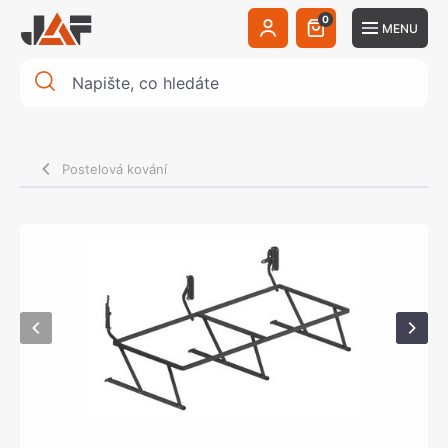
0
MENU
Postelová kování