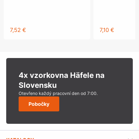
7,52 €
7,10 €
4x vzorkovna Häfele na
Slovensku
Otevřeno každý pracovní den od 7:00.
Pobočky