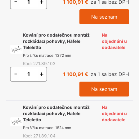
-
+
1 100,91 €
za 1 sa bez DPH
Na seznam
Kování pro dodatečnou montáž
Na
rozkládací pohovky, Häfele
objednání u
Teleletto
dodavatele
Pro šířku matrace
:
1372 mm
Kód
:
271.89.103
-
+
1 100,91 €
za 1 sa bez DPH
Na seznam
Kování pro dodatečnou montáž
Na
rozkládací pohovky, Häfele
objednání u
Teleletto
dodavatele
Pro šířku matrace
:
1524 mm
Kód
:
271.89.104