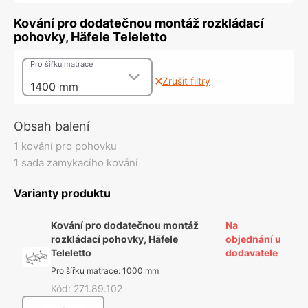
Kování pro dodatečnou montáž rozkládací
pohovky, Häfele Teleletto
Pro šířku matrace
Zrušit filtry
1400 mm
Obsah balení
1 kování pro pohovku
1 sada zamykacího kování
Varianty produktu
Kování pro dodatečnou montáž
Na
rozkládací pohovky, Häfele
objednání u
Teleletto
dodavatele
Pro šířku matrace
:
1000 mm
Kód
:
271.89.102