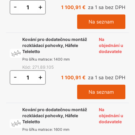
-
+
1 100,91 €
za 1 sa bez DPH
Na seznam
Kování pro dodatečnou montáž
Na
rozkládací pohovky, Häfele
objednání u
Teleletto
dodavatele
Pro šířku matrace
:
1400 mm
Kód
:
271.89.105
-
+
1 100,91 €
za 1 sa bez DPH
Na seznam
Kování pro dodatečnou montáž
Na
rozkládací pohovky, Häfele
objednání u
Teleletto
dodavatele
Pro šířku matrace
:
1600 mm