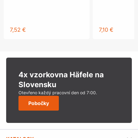
7,52 €
7,10 €
4x vzorkovna Häfele na
Slovensku
Otevřeno každý pracovní den od 7:00.
Pobočky