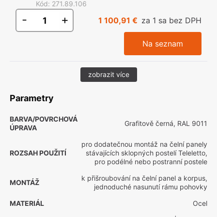
Kód
:
271.89.106
-
+
1 100,91 €
za 1 sa bez DPH
Na seznam
zobrazit více
Parametry
BARVA/POVRCHOVÁ
Grafitově černá, RAL 9011
ÚPRAVA
pro dodatečnou montáž na čelní panely
ROZSAH POUŽITÍ
stávajících sklopných postelí Teleletto,
pro podélné nebo postranní postele
k přišroubování na čelní panel a korpus,
MONTÁŽ
jednoduché nasunutí rámu pohovky
MATERIÁL
Ocel