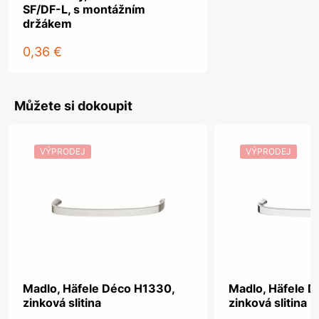
SF/DF-L, s montážním
držákem
0,36 €
Můžete si dokoupit
VÝPRODEJ
VÝPRODEJ
Madlo, Häfele Déco H1330,
Madlo, Häfele 
zinková slitina
zinková slitina