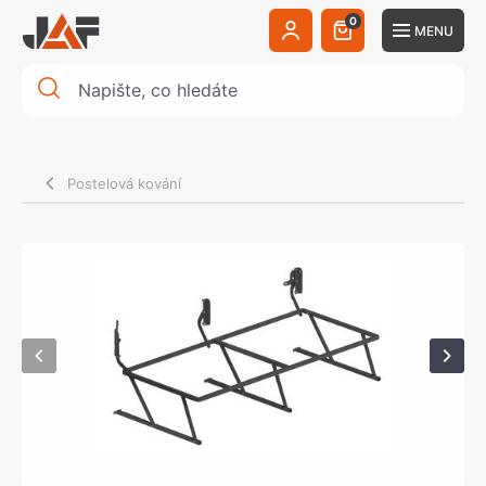
0
MENU
Postelová kování