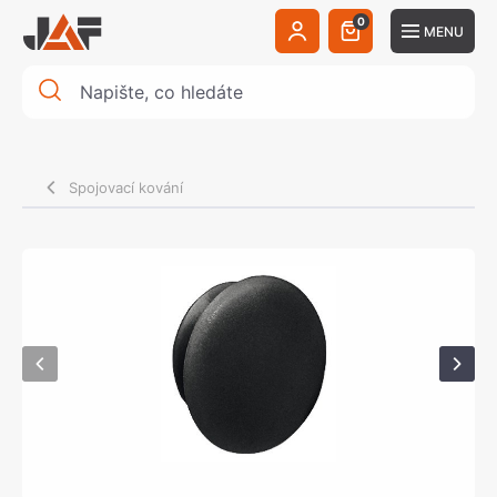
0
MENU
Spojovací kování