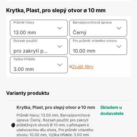
Krytka, Plast, pro slepý otvor ⌀ 10 mm
Průměr hlavy
Barva/povrchová úprava
13.00 mm
Černý
Rozsah použití
Pro průměr vrtaného otvoru
pro zakrytí průběžných otvorů Ø 10 mm, s přístupem k utahovacímu dílu shora
10.00 mm
Výška hřídele
Zrušit filtry
3.00 mm
Varianty produktu
Krytka, Plast, pro slepý otvor ⌀ 10 mm
Skladem u
dodavatele
Průměr hlavy
:
13.00 mm
,
Barva/povrchová
úprava
:
Černý
,
Rozsah použití
:
pro zakrytí
průběžných otvorů Ø 10 mm, s přístupem k
utahovacímu dílu shora
,
Pro průměr vrtaného
otvoru
:
10.00 mm
,
Výška hřídele
:
3.00 mm