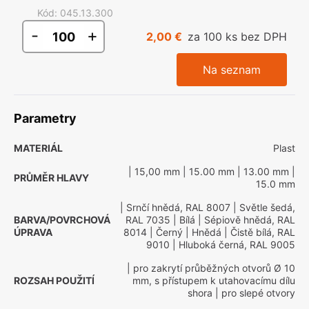
Kód
:
045.13.300
-
+
2,00 €
za 100 ks bez DPH
Na seznam
Parametry
MATERIÁL
Plast
| 15,00 mm
| 15.00 mm
| 13.00 mm
|
PRŮMĚR HLAVY
15.0 mm
| Srnčí hnědá, RAL 8007
| Světle šedá,
BARVA/POVRCHOVÁ
RAL 7035
| Bílá
| Sépiově hnědá, RAL
ÚPRAVA
8014
| Černý
| Hnědá
| Čistě bílá, RAL
9010
| Hluboká černá, RAL 9005
| pro zakrytí průběžných otvorů Ø 10
ROZSAH POUŽITÍ
mm, s přístupem k utahovacímu dílu
shora
| pro slepé otvory