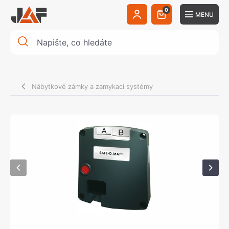
0
MENU
Nábytkové zámky a zamykací systémy