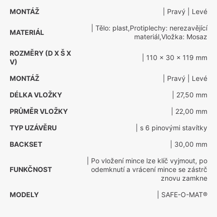
MONTÁŽ
| Pravý
| Levé
| Tělo: plast,Protiplechy: nerezavějící
MATERIÁL
materiál,Vložka: Mosaz
ROZMĚRY (D X Š X
| 110 x 30 x 119 mm
V)
MONTÁŽ
| Pravý
| Levé
DÉLKA VLOŽKY
| 27,50 mm
PRŮMĚR VLOŽKY
| 22,00 mm
TYP UZÁVĚRU
| s 6 pinovými stavítky
BACKSET
| 30,00 mm
| Po vložení mince lze klíč vyjmout, po
FUNKČNOST
odemknutí a vrácení mince se zástrč
znovu zamkne
MODELY
| SAFE-O-MAT®