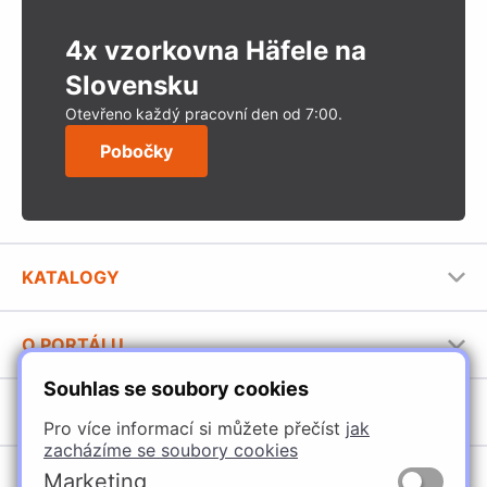
4x vzorkovna Häfele na
Slovensku
Otevřeno každý pracovní den od 7:00.
Pobočky
KATALOGY
Nábytkové kování Häfele
O PORTÁLU
Stavební katalog Häfele
Souhlas se soubory cookies
Provozovatel portálu
Brožury Häfele
SORTIMENT
Pro více informací si můžete přečíst
jak
Jak používat portál
zacházíme se soubory cookies
Úchytky
Marketing
POBOČKY