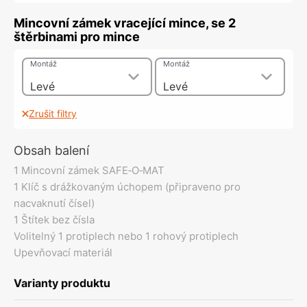
Mincovní zámek vracející mince, se 2
štěrbinami pro mince
Montáž
Montáž
Levé
Levé
Zrušit filtry
Obsah balení
1 Mincovní zámek SAFE‐O‐MAT
1 Klíč s drážkovaným úchopem (připraveno pro
nacvaknutí čísel)
1 Štítek bez čísla
Volitelný 1 protiplech nebo 1 rohový protiplech
Upevňovací materiál
Varianty produktu