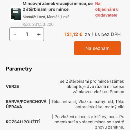
Mincovní zámek vracející mince, se
Na
2 štěrbinami pro mince
objednání u
dodavatele
Montáž
:
Levé
,
Montáž
:
Levé
Kód
:
231.53.220
-
+
121,12 €
za 1 ks bez DPH
Na seznam
Parametry
| se 2 štěrbinami pro mince (zámek
VERZE
akceptuje dvě různé mince)se
zámkovou vložkou Promax
BARVA/POVRCHOVÁ
| Tělo: antracit, Vložka: matný nikl, Tělo:
ÚPRAVA
antracitvložka: matný nikl
| Po vložení mince lze klíč vyjmout. Po
ROZSAH POUŽITÍ
odemknutí a vrácení mince se zástrč
znovu zamkne.