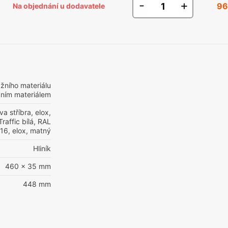
-
+
96
Na objednání u dodavatele
žního materiálu
žním materiálem
va stříbra, elox,
Traffic bílá, RAL
16, elox, matný
Hliník
460 x 35 mm
448 mm