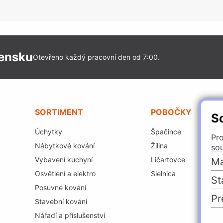
vensku
Otevřeno každý pracovní den od 7:00.
SORTIMENT
POBOČKY
S
Úchytky
Špačince
Pro
Nábytkové kování
Žilina
so
Vybavení kuchyní
Ličartovce
Ma
Osvětlení a elektro
Sielnica
St
Posuvné kování
Pr
Stavební kování
Nářadí a příslušenství