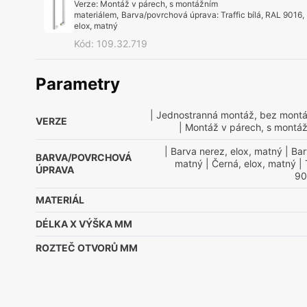
Verze
:
Montáž v párech, s montážním
materiálem
,
Barva/povrchová úprava
:
Traffic bílá, RAL 9016,
elox, matný
Kód
:
109.32.719
Parametry
| Jednostranná montáž, bez montá
VERZE
| Montáž v párech, s montá
| Barva nerez, elox, matný
| Bar
BARVA/POVRCHOVÁ
matný
| Černá, elox, matný
| 
ÚPRAVA
90
MATERIÁL
DÉLKA X VÝŠKA MM
ROZTEČ OTVORŮ MM