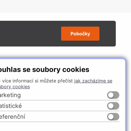
Pobočky
SLEDUJTE NÁS
ouhlas se soubory cookies
 více informací si můžete přečíst
jak zacházíme se
ubory cookies
rketing
atistické
eferenční
Česko
Slovensko