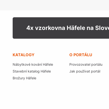
4x vzorkovna Häfele na Slo
KATALOGY
O PORTÁLU
Nábytkové kování Häfele
Provozovatel portálu
Stavební katalog Häfele
Jak používat portál
Brožury Häfele