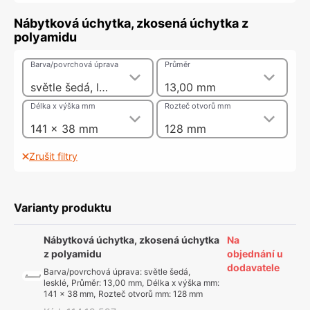
Nábytková úchytka, zkosená úchytka z
polyamidu
Barva/povrchová úprava
Průměr
světle šedá, lesklé
13,00 mm
Délka x výška mm
Rozteč otvorů mm
141 x 38 mm
128 mm
Zrušit filtry
Varianty produktu
Nábytková úchytka, zkosená úchytka
Na
z polyamidu
objednání u
dodavatele
Barva/povrchová úprava
:
světle šedá,
lesklé
,
Průměr
:
13,00 mm
,
Délka x výška mm
:
141 x 38 mm
,
Rozteč otvorů mm
:
128 mm