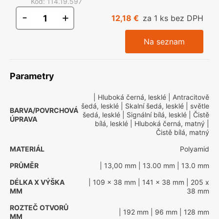
Kód
:
114.19.597
-
+
12,18 €
za 1 ks bez DPH
Na seznam
Parametry
| Hluboká černá, lesklé
| Antracitově
šedá, lesklé
| Skalní šedá, lesklé
| světle
BARVA/POVRCHOVÁ
šedá, lesklé
| Signální bílá, lesklé
| Čistě
ÚPRAVA
bílá, lesklé
| Hluboká černá, matný
|
Čistě bílá, matný
MATERIÁL
Polyamid
PRŮMĚR
| 13,00 mm
| 13.00 mm
| 13.0 mm
DÉLKA X VÝŠKA
| 109 x 38 mm
| 141 x 38 mm
| 205 x
MM
38 mm
ROZTEČ OTVORŮ
| 192 mm
| 96 mm
| 128 mm
MM