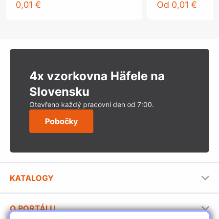
0,01 €
Od
0,01 €
4x vzorkovna Häfele na
Slovensku
Otevřeno každý pracovní den od 7:00.
Pobočky
KATALOGY
Nábytkové kování Häfele
O PORTÁLU
Stavební katalog Häfele