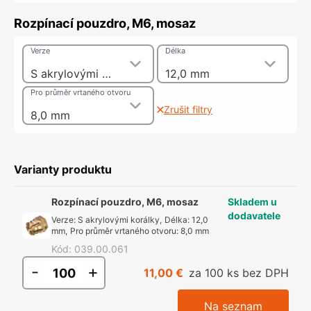
Rozpínací pouzdro, M6, mosaz
Verze
Délka
S akrylovými korálky
12,0 mm
Pro průměr vrtaného otvoru
Zrušit filtry
8,0 mm
Varianty produktu
Rozpínací pouzdro, M6, mosaz
Skladem u
dodavatele
Verze
:
S akrylovými korálky
,
Délka
:
12,0
mm
,
Pro průměr vrtaného otvoru
:
8,0 mm
Kód
:
039.00.061
-
+
11,00 €
za 100 ks bez DPH
Na seznam