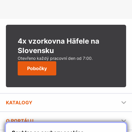
4x vzorkovna Häfele na
Slovensku
Otevřeno každý pracovní den od 7:00.
Pobočky
KATALOGY
Nábytkové kování Häfele
O PORTÁLU
Stavební katalog Häfele