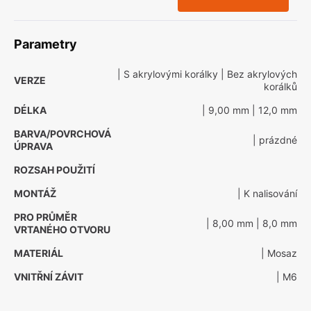
Parametry
| S akrylovými korálky
| Bez akrylových
VERZE
korálků
DÉLKA
| 9,00 mm
| 12,0 mm
BARVA/POVRCHOVÁ
| prázdné
ÚPRAVA
ROZSAH POUŽITÍ
MONTÁŽ
| K nalisování
PRO PRŮMĚR
| 8,00 mm
| 8,0 mm
VRTANÉHO OTVORU
MATERIÁL
| Mosaz
VNITŘNÍ ZÁVIT
| M6