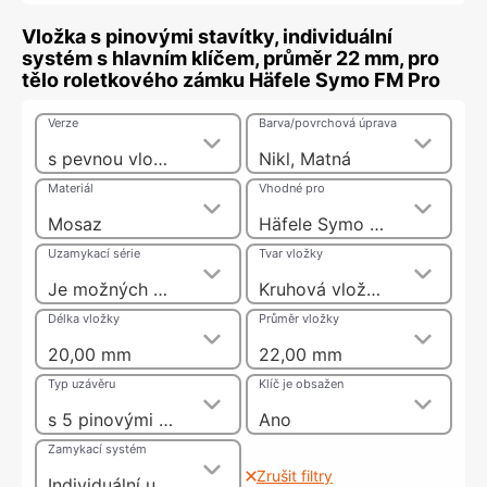
Vložka s pinovými stavítky, individuální
systém s hlavním klíčem, průměr 22 mm, pro
tělo roletkového zámku Häfele Symo FM Pro
Verze
Barva/povrchová úprava
s pevnou vložkou s pinovými stavítky
Nikl, Matná
Materiál
Vhodné pro
Mosaz
Häfele Symo FM Pro tělo zadlabacího zámku a tělo roletkového zámku
Uzamykací série
Tvar vložky
Je možných 20000 různých uzamykacích sérií
Kruhová vložka
Délka vložky
Průměr vložky
20,00 mm
22,00 mm
Typ uzávěru
Klíč je obsažen
s 5 pinovými stavítky
Ano
Zamykací systém
Zrušit filtry
Individuální uzamykací systém HK