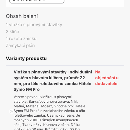
Obsah balení
1 vložka s pinovými stavítky
2 klíče
1 rozeta zámku
Zamykací plán
Varianty produktu
Vložka s pinovými stavítky, individuální
Na
systém s hlavním klíčem, průměr 22
objednání u
mm, pro tělo roletkového zámku Häfele
dodavatele
Symo FM Pro
Verze
:
s pevnou vložkou s pinovými
stavítky
,
Barva/povrchová úprava
:
Nikl,
Matná
,
Materiál
:
Mosaz
,
Vhodné pro
:
Häfele
Symo FM Pro tělo zadlabacího zámku a tělo
roletkového zámku
,
Uzamykací série
:
Je
možných 20000 různých uzamykacích
sérií
,
Tvar vložky
:
Kruhová vložka
,
Délka
vložky
:
20,00 mm
,
Průměr vložky
:
22,00