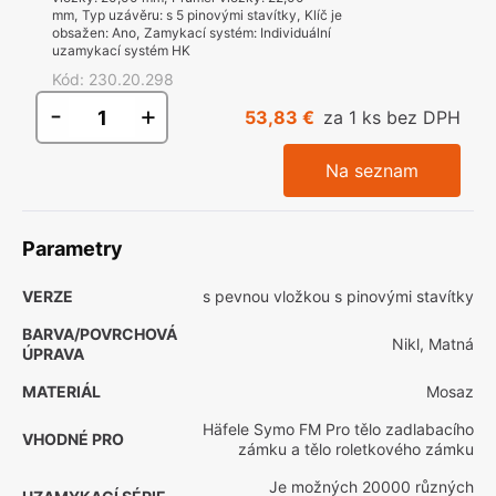
mm
,
Typ uzávěru
:
s 5 pinovými stavítky
,
Klíč je
obsažen
:
Ano
,
Zamykací systém
:
Individuální
uzamykací systém HK
Kód
:
230.20.298
-
+
53,83 €
za 1 ks bez DPH
Na seznam
Parametry
VERZE
s pevnou vložkou s pinovými stavítky
BARVA/POVRCHOVÁ
Nikl, Matná
ÚPRAVA
MATERIÁL
Mosaz
Häfele Symo FM Pro tělo zadlabacího
VHODNÉ PRO
zámku a tělo roletkového zámku
Je možných 20000 různých