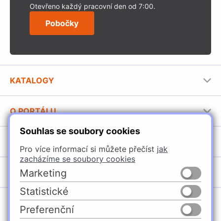
Otevřeno každý pracovní den od 7:00.
Pobočky
KATALOGY
Nábytkové kování Häfele
O PORTÁLU
Stavební katalog Häfele
Souhlas se soubory cookies
Provozovatel portálu
Brožury Häfele
SORTIMENT
Pro více informací si můžete přečíst
jak
Jak používat portál
zacházíme se soubory cookies
Úchytky
Marketing
POBOČKY
Nábytkové kování
Statistické
Špačince
Vybavení kuchyní
Preferenční
Žilina
Osvětlení a elektro
Česko
Slovensko