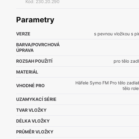
Kód
:
230.20.290
Parametry
VERZE
s pevnou vložkou s pi
BARVA/POVRCHOVÁ
ÚPRAVA
ROZSAH POUŽITÍ
pro tělo za
MATERIÁL
Häfele Symo FM Pro tělo zadl
VHODNÉ PRO
tělo ro
UZAMYKACÍ SÉRIE
TVAR VLOŽKY
DÉLKA VLOŽKY
PRŮMĚR VLOŽKY