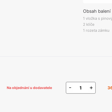
Obsah balení
1 vložka s pinov
2 klíče
1 rozeta zámku
-
+
3
Na objednání u dodavatele