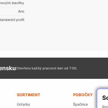
inovými stavítky
Ano
andardní profil
vensku
Otevřeno každý pracovní den od 7:00.
SORTIMENT
POBOČKY
S
Úchytky
Špačince
Pro