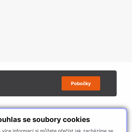
Pobočky
SLEDUJTE NÁS
ouhlas se soubory cookies
 více informací si můžete přečíst
jak zacházíme se