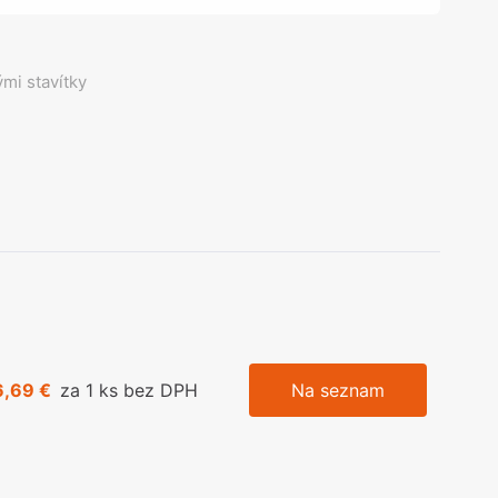
ými stavítky
6,69 €
za 1 ks bez DPH
Na seznam