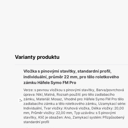
Varianty produktu
Vložka s pinovými stavítky, standardní profil,
individuální, průměr 22 mm, pro tělo roletkového
zámku Häfele Symo FM Pro
Verze
:
s pevnou vložkou s pinovými stavítky
,
Barva/povrchová
úprava
:
Nikl, Matná
,
Rozsah použití
:
pro tělo zadlabacího
zámku
,
Materiál
:
Mosaz
,
Vhodné pro
:
Häfele Symo FM Pro tělo
zadlabacího zámku a tělo roletkového zámku
,
Uzamykací série
:
Individuální
,
Tvar vložky
:
Kruhová vložka
,
Délka vložky
:
20,00
mm
,
Průměr vložky
:
22,00 mm
,
Typ uzávěru
:
s 5 pinovými
stavítky
,
Klíč je obsažen
:
Ano
,
Zamykací systém
:
Přizpůsobený
standardní profil