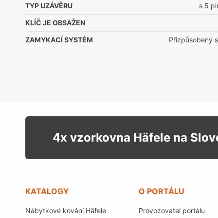
TYP UZÁVĚRU
s 5 p
KLÍČ JE OBSAŽEN
ZAMYKACÍ SYSTÉM
Přizpůsobený st
4x vzorkovna Häfele na Slo
KATALOGY
O PORTÁLU
Nábytkové kování Häfele
Provozovatel portálu