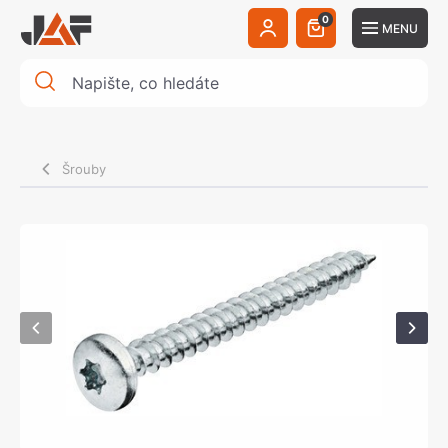
0
MENU
Šrouby