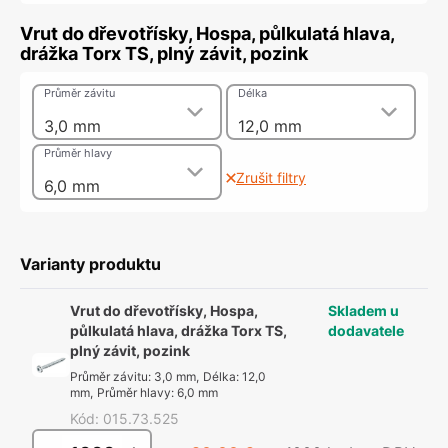
Vrut do dřevotřísky, Hospa, půlkulatá hlava,
drážka Torx TS, plný závit, pozink
Průměr závitu
Délka
3,0 mm
12,0 mm
Průměr hlavy
Zrušit filtry
6,0 mm
Varianty produktu
Vrut do dřevotřísky, Hospa,
Skladem u
půlkulatá hlava, drážka Torx TS,
dodavatele
plný závit, pozink
Průměr závitu
:
3,0 mm
,
Délka
:
12,0
mm
,
Průměr hlavy
:
6,0 mm
Kód
:
015.73.525