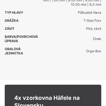
mm
| 7.00 mm
| 8.00 mm
| 9.00 mm
|
10.00 mm
| 6,0 mm
TYP HLAVY
Půlkulatá hlava
DRÁŽKA
T-Star/Torx
ZÁVIT
Plný závit
BARVA/POVRCHOVÁ
Zinek
ÚPRAVA
OBALOVÁ
Orga-Box
JEDNOTKA
4x vzorkovna Häfele na
Slovensku