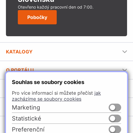
Otevřeno každý pracovní den od 7:00.
Pobočky
KATALOGY
Nábytkové kování Häfele
O PORTÁLU
Stavební katalog Häfele
Souhlas se soubory cookies
Provozovatel portálu
Brožury Häfele
SORTIMENT
Jak používat portál
Pro více informací si můžete přečíst
jak
zacházíme se soubory cookies
Úchytky
POBOČKY
Marketing
Nábytkové kování
Statistické
Špačince
Vybavení kuchyní
Preferenční
Žilina
Osvětlení a elektro
Česko
Slovensko