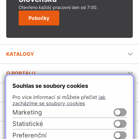
Otevřeno každý pracovní den od 7:00.
Pobočky
KATALOGY
Nábytkové kování Häfele
O PORTÁLU
Stavební katalog Häfele
Souhlas se soubory cookies
Provozovatel portálu
Brožury Häfele
SORTIMENT
Jak používat portál
Pro více informací si můžete přečíst
jak
zacházíme se soubory cookies
Úchytky
POBOČKY
Marketing
Nábytkové kování
Statistické
Špačince
Vybavení kuchyní
Preferenční
Žilina
Osvětlení a elektro
Česko
Slovensko