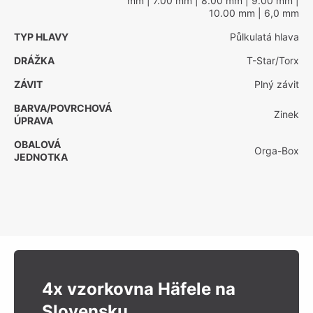
mm
| 7.00 mm
| 8.00 mm
| 9.00 mm
|
10.00 mm
| 6,0 mm
TYP HLAVY
Půlkulatá hlava
DRÁŽKA
T-Star/Torx
ZÁVIT
Plný závit
BARVA/POVRCHOVÁ
Zinek
ÚPRAVA
OBALOVÁ
Orga-Box
JEDNOTKA
4x vzorkovna Häfele na
Slovensku