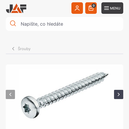
0
MENU
Šrouby