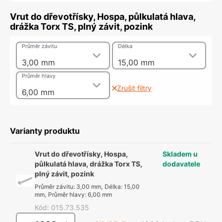
Vrut do dřevotřísky, Hospa, půlkulatá hlava,
drážka Torx TS, plný závit, pozink
Průměr závitu
Délka
3,00 mm
15,00 mm
Průměr hlavy
Zrušit filtry
6,00 mm
Varianty produktu
Vrut do dřevotřísky, Hospa,
Skladem u
půlkulatá hlava, drážka Torx TS,
dodavatele
plný závit, pozink
Průměr závitu
:
3,00 mm
,
Délka
:
15,00
mm
,
Průměr hlavy
:
6,00 mm
Kód
:
015.73.535