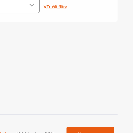
olečka
Zrušit filtry
olové nohy, Nábytkové nohy a
chanismy nastavení
olová kování
bytkové kluzáky a kolečka