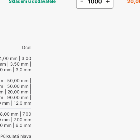
-
+
20,0
Skladem u dodavatele
Ocel
4,00 mm
| 3,00
 mm
| 3.50 mm
|
00 mm
| 3,0 mm
mm
| 50,00 mm
|
mm
| 50.00 mm
|
mm
| 20,00 mm
|
mm
| 90.00 mm
|
0 mm
| 12,0 mm
 8,00 mm
| 7,00
0 mm
| 7.00 mm
00 mm
| 6,0 mm
Půlkulatá hlava