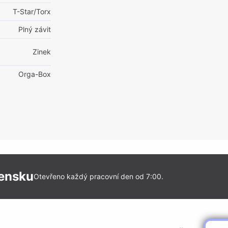
T-Star/Torx
Plný závit
Zinek
Orga-Box
vensku
Otevřeno každý pracovní den od 7:00.