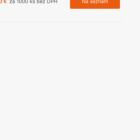
0 €
za 1000 ks bez DPH
Na seznam