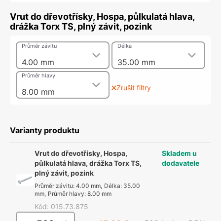
Vrut do dřevotřísky, Hospa, půlkulatá hlava,
drážka Torx TS, plný závit, pozink
Průměr závitu
Délka
4.00 mm
35.00 mm
Průměr hlavy
Zrušit filtry
8.00 mm
Varianty produktu
Vrut do dřevotřísky, Hospa,
Skladem u
půlkulatá hlava, drážka Torx TS,
dodavatele
plný závit, pozink
Průměr závitu
:
4.00 mm
,
Délka
:
35.00
mm
,
Průměr hlavy
:
8.00 mm
Kód
:
015.73.875