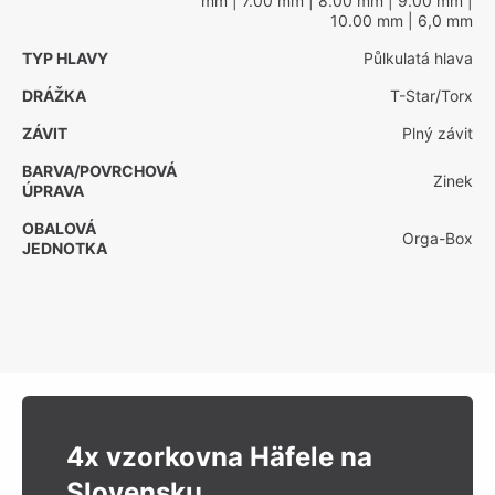
mm
| 7.00 mm
| 8.00 mm
| 9.00 mm
|
10.00 mm
| 6,0 mm
TYP HLAVY
Půlkulatá hlava
DRÁŽKA
T-Star/Torx
ZÁVIT
Plný závit
BARVA/POVRCHOVÁ
Zinek
ÚPRAVA
OBALOVÁ
Orga-Box
JEDNOTKA
4x vzorkovna Häfele na
Slovensku