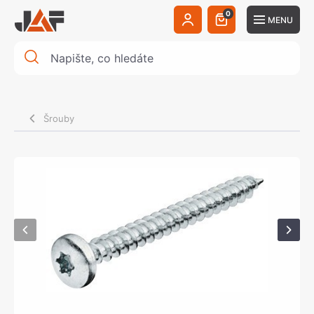
0
MENU
Šrouby