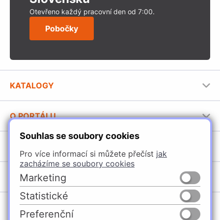
Otevřeno každý pracovní den od 7:00.
Pobočky
KATALOGY
Nábytkové kování Häfele
O PORTÁLU
Stavební katalog Häfele
Souhlas se soubory cookies
Provozovatel portálu
Brožury Häfele
SORTIMENT
Jak používat portál
Pro více informací si můžete přečíst
jak
zacházíme se soubory cookies
Úchytky
POBOČKY
Marketing
Nábytkové kování
Statistické
Špačince
Vybavení kuchyní
Preferenční
Žilina
Osvětlení a elektro
Česko
Slovensko