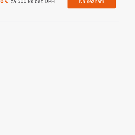
00 €
za 500 ks bez DPH
Na seznam