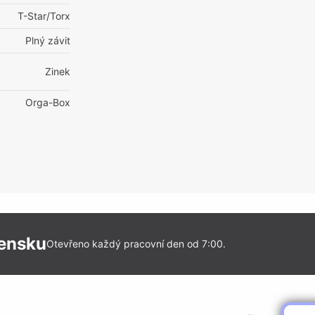
T-Star/Torx
Plný závit
Zinek
Orga-Box
vensku
Otevřeno každý pracovní den od 7:00.