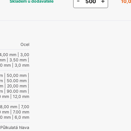
-
+
10,
Skladem u dodavatele
Ocel
4,00 mm
| 3,00
 mm
| 3.50 mm
|
00 mm
| 3,0 mm
mm
| 50,00 mm
|
mm
| 50.00 mm
|
mm
| 20,00 mm
|
mm
| 90.00 mm
|
0 mm
| 12,0 mm
 8,00 mm
| 7,00
0 mm
| 7.00 mm
00 mm
| 6,0 mm
Půlkulatá hlava