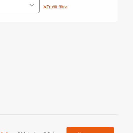
olečka
Zrušit filtry
olové nohy, Nábytkové nohy a
chanismy nastavení
olová kování
bytkové kluzáky a kolečka