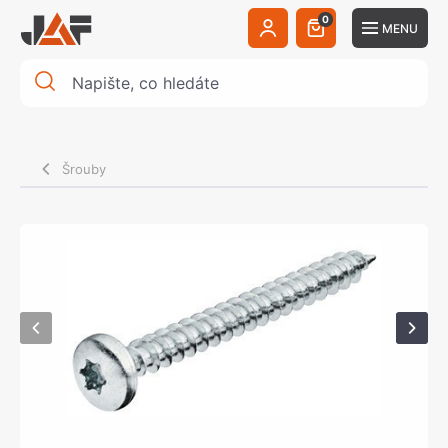
0
MENU
Šrouby