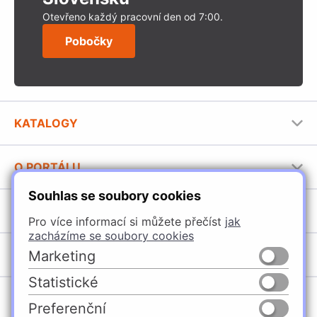
Otevřeno každý pracovní den od 7:00.
Pobočky
KATALOGY
Nábytkové kování Häfele
O PORTÁLU
Stavební katalog Häfele
Souhlas se soubory cookies
Provozovatel portálu
Brožury Häfele
SORTIMENT
Jak používat portál
Pro více informací si můžete přečíst
jak
zacházíme se soubory cookies
Úchytky
POBOČKY
Marketing
Nábytkové kování
Statistické
Špačince
Vybavení kuchyní
Preferenční
Žilina
Osvětlení a elektro
Česko
Slovensko