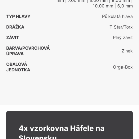
mm
| 7.00 mm
| 8.00 mm
| 9.00 mm
|
10.00 mm
| 6,0 mm
TYP HLAVY
Půlkulatá hlava
DRÁŽKA
T-Star/Torx
ZÁVIT
Plný závit
BARVA/POVRCHOVÁ
Zinek
ÚPRAVA
OBALOVÁ
Orga-Box
JEDNOTKA
4x vzorkovna Häfele na
Slovensku