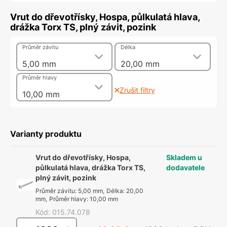
Vrut do dřevotřísky, Hospa, půlkulatá hlava,
drážka Torx TS, plný závit, pozink
Průměr závitu
Délka
5,00 mm
20,00 mm
Průměr hlavy
Zrušit filtry
10,00 mm
Varianty produktu
Vrut do dřevotřísky, Hospa,
Skladem u
půlkulatá hlava, drážka Torx TS,
dodavatele
plný závit, pozink
Průměr závitu
:
5,00 mm
,
Délka
:
20,00
mm
,
Průměr hlavy
:
10,00 mm
Kód
:
015.74.078