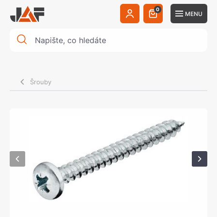
0
MENU
Šrouby