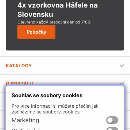
4x vzorkovna Häfele na
Slovensku
Otevřeno každý pracovní den od 7:00.
Pobočky
KATALOGY
Nábytkové kování Häfele
O PORTÁLU
Stavební katalog Häfele
Souhlas se soubory cookies
Provozovatel portálu
Brožury Häfele
SORTIMENT
Jak používat portál
Pro více informací si můžete přečíst
jak
zacházíme se soubory cookies
Úchytky
POBOČKY
Marketing
Nábytkové kování