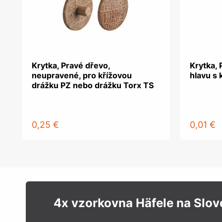
Krytka, Pravé dřevo,
Krytka, 
neupravené, pro křížovou
hlavu s 
drážku PZ nebo drážku Torx TS
0,25 €
0,01 €
4x vzorkovna Häfele na Slo