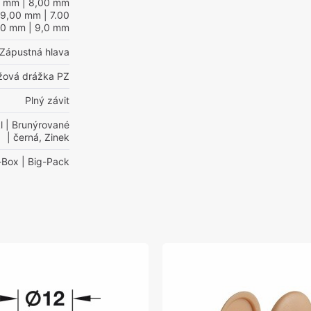
0 mm
| 8,00 mm
 9,00 mm
| 7.00
00 mm
| 9,0 mm
Zápustná hlava
ížová drážka PZ
Plný závit
l
| Brunýrované
| černá, Zinek
-Box
| Big-Pack