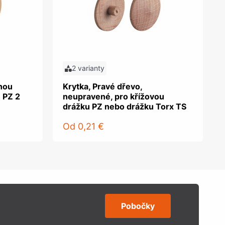
2 varianty
tnou
Krytka, Pravé dřevo,
 PZ 2
neupravené, pro křížovou
drážku PZ nebo drážku Torx TS
Od
0,21 €
Pobočky