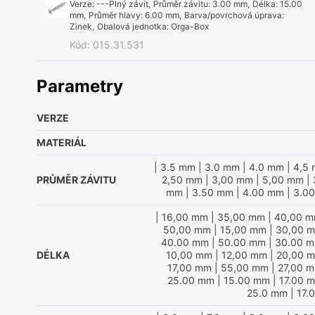
Verze
:
---Plný závit
,
Průměr závitu
:
3.00 mm
,
Délka
:
15.00
mm
,
Průměr hlavy
:
6.00 mm
,
Barva/povrchová úprava
:
Zinek
,
Obalová jednotka
:
Orga-Box
Kód
:
015.31.531
Parametry
VERZE
MATERIÁL
| 3.5 mm
| 3.0 mm
| 4.0 mm
| 4,5
PRŮMĚR ZÁVITU
2,50 mm
| 3,00 mm
| 5,00 mm
| 
mm
| 3.50 mm
| 4.00 mm
| 3.0
| 16,00 mm
| 35,00 mm
| 40,00 
50,00 mm
| 15,00 mm
| 30,00 
40.00 mm
| 50.00 mm
| 30.00 
DÉLKA
10,00 mm
| 12,00 mm
| 20,00 
17,00 mm
| 55,00 mm
| 27,00 
25.00 mm
| 15.00 mm
| 17.00 
25.0 mm
| 17.