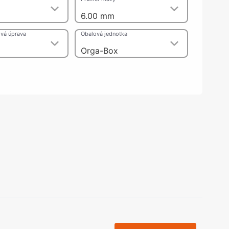
olečka
6.00 mm
olové nohy, Nábytkové nohy a
chanismy nastavení
vá úprava
Obalová jednotka
olová kování
bytkové kluzáky a kolečka
Orga-Box