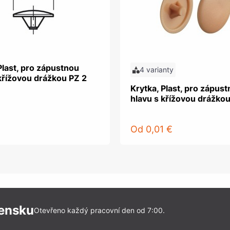
Plast, pro zápustnou
4 varianty
křížovou drážkou PZ 2
Krytka, Plast, pro zápus
hlavu s křížovou drážkou
Od
0,01 €
vensku
Otevřeno každý pracovní den od 7:00.