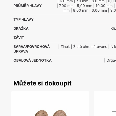
| 6.0 mm
| 7.0 mm
| 8.0 mm
| 6,0
PRŮMĚR HLAVY
| 7,00 mm
| 5,00 mm
| 10,00 mm
|
mm
| 8.00 mm
| 6.00 mm
| 9.
TYP HLAVY
DRÁŽKA
Kř
ZÁVIT
BARVA/POVRCHOVÁ
| Zinek
| Žlutě chromátováno
| Nik
ÚPRAVA
OBALOVÁ JEDNOTKA
| Orga
Můžete si dokoupit