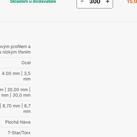
-
+
15,
Skladem u dodavatele
ovým profilem a
s nízkým třením
Ocel
| 4.00 mm
| 3,5
mm
mm
| 20,00 mm
|
0 mm
| 30,0 mm
| 8,70 mm
| 8,7
mm
Plochá hlava
T-Star/Torx