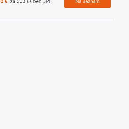
00 €
za 300 ks bez DPH
Na seznam