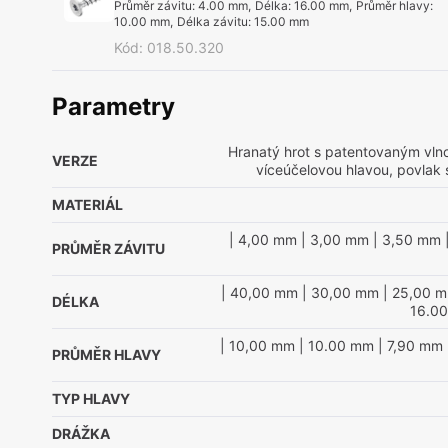
Průměr závitu
:
4.00 mm
,
Délka
:
16.00 mm
,
Průměr hlavy
:
10.00 mm
,
Délka závitu
:
15.00 mm
Kód
:
018.50.320
Parametry
Hranatý hrot s patentovaným vln
VERZE
víceúčelovou hlavou, povlak 
MATERIÁL
| 4,00 mm
| 3,00 mm
| 3,50 mm
PRŮMĚR ZÁVITU
| 40,00 mm
| 30,00 mm
| 25,00 
DÉLKA
16.0
| 10,00 mm
| 10.00 mm
| 7,90 mm
PRŮMĚR HLAVY
TYP HLAVY
DRÁŽKA