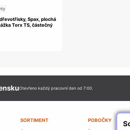
nty
dřevotřísky, Spax, plochá
rážka Torx TS, částečný
vensku
Otevřeno každý pracovní den od 7:00.
SORTIMENT
POBOČKY
S