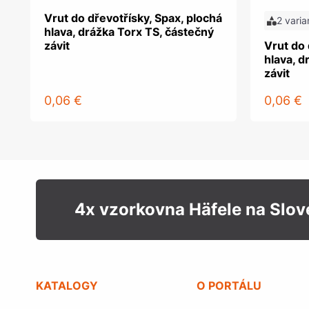
Vrut do dřevotřísky, Spax, plochá
2 varia
hlava, drážka Torx TS, částečný
závit
Vrut do 
hlava, d
závit
0,06 €
0,06 €
4x vzorkovna Häfele na Slo
KATALOGY
O PORTÁLU