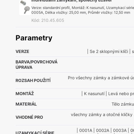
Verze
:
standardní profil
,
Montáž
:
K nasunutí
,
Uzamykací séri
0005A
,
Délka vložky
:
25,00 mm
,
Průměr vložky
:
12,50 mm
Kód
:
210.45.605
Parametry
VERZE
| Se 2 sklopnými klíči
| s
BARVA/POVRCHOVÁ
ÚPRAVA
Pro všechny zámky a zámkové ú
ROZSAH POUŽITÍ
MONTÁŽ
| K nasunutí
| Levá nebo pr
MATERIÁL
Tělo zámku:
všechny zámky a otočné kličky
VHODNÉ PRO
| 0001A
| 0002A
| 0003A
| 0
UZAMYKACÍ SÉRIE