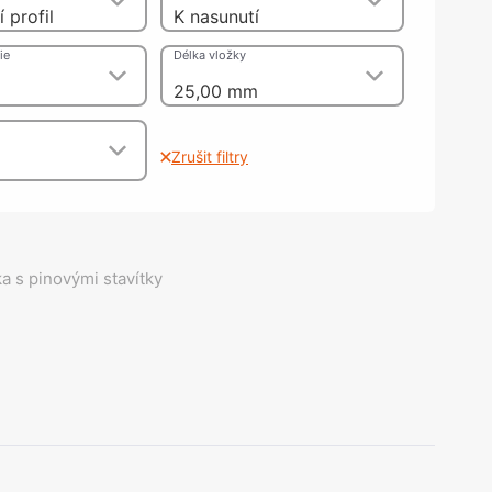
olečka
 profil
K nasunutí
olové nohy, Nábytkové nohy a
chanismy nastavení
ie
Délka vložky
olová kování
25,00 mm
bytkové kluzáky a kolečka
Zrušit filtry
a s pinovými stavítky