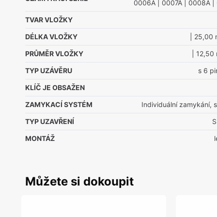
0006A
| 0007A
| 0008A
|
TVAR VLOŽKY
DÉLKA VLOŽKY
| 25,00
PRŮMĚR VLOŽKY
| 12,50
TYP UZÁVĚRU
s 6 p
KLÍČ JE OBSAŽEN
ZAMYKACÍ SYSTÉM
Individuální zamykání, s
TYP UZAVŘENÍ
S
MONTÁŽ
Můžete si dokoupit