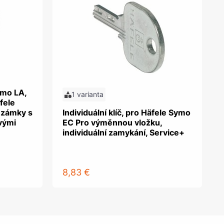
ymo LA,
1 varianta
fele
 zámky s
Individuální klíč, pro Häfele Symo
vými
EC Pro výměnnou vložku,
individuální zamykání, Service+
8,83 €