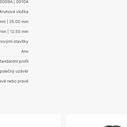
 0009A
| 0010A
Kruhová vložka
 mm
| 25.00 mm
 mm
| 12.50 mm
inovými stavítky
Ano
tandardní profil
polečný uzávěr
levé nebo pravé