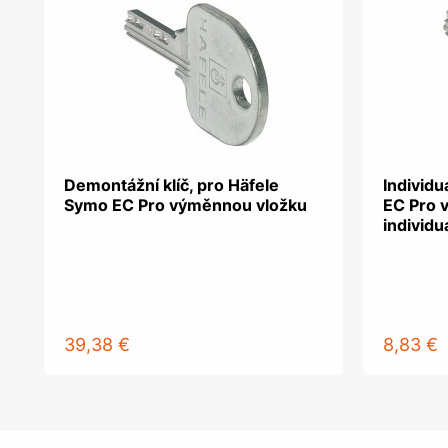
Demontážní klíč, pro Häfele
Individu
Symo EC Pro výměnnou vložku
EC Pro 
individu
39,38 €
8,83 €