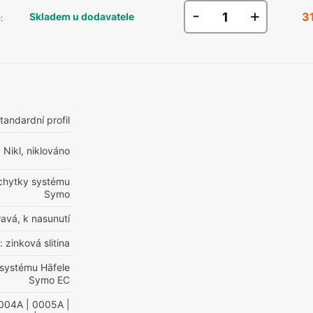
-
+
3
Skladem u dodavatele
e
:
tandardní profil
Nikl, niklováno
chytky systému
Symo
avá, k nasunutí
 zinková slitina
 systému Häfele
Symo EC
004A
| 0005A
|