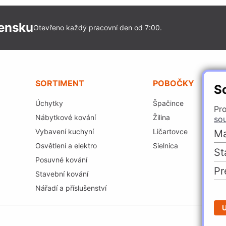
vensku
Otevřeno každý pracovní den od 7:00.
SORTIMENT
POBOČKY
S
Úchytky
Špačince
Pro
Nábytkové kování
Žilina
so
Vybavení kuchyní
Ličartovce
Ma
Osvětlení a elektro
Sielnica
St
Posuvné kování
Pr
Stavební kování
Nářadí a příslušenství
U