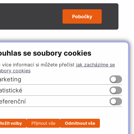
Pobočky
SLEDUJTE NÁS
ouhlas se soubory cookies
 více informací si můžete přečíst
jak zacházíme se
ubory cookies
rketing
atistické
eferenční
Česko
Slovensko
ložit volby
Přijmout vše
Odmítnout vše
Profesionální e-shop na míru