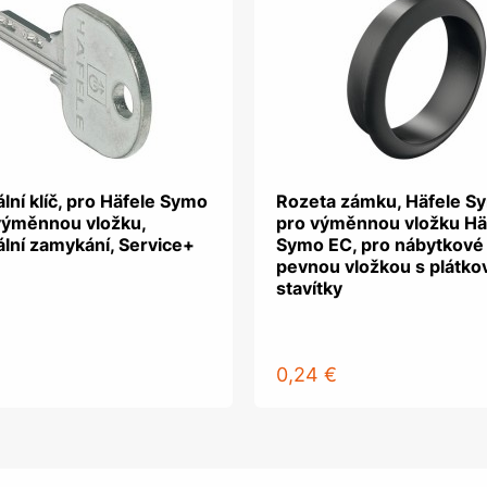
ální klíč, pro Häfele Symo
Rozeta zámku, Häfele S
výměnnou vložku,
pro výměnnou vložku Hä
ální zamykání, Service+
Symo EC, pro nábytkové
pevnou vložkou s plátko
stavítky
0,24 €