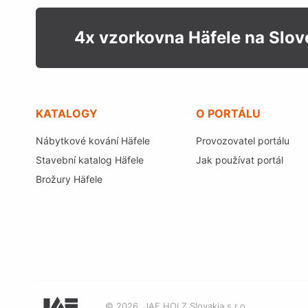
4x vzorkovna Häfele na Slo
KATALOGY
O PORTÁLU
Nábytkové kování Häfele
Provozovatel portálu
Stavební katalog Häfele
Jak používat portál
Brožury Häfele
© 2026, JAF HOLZ Slovakia s r.o.