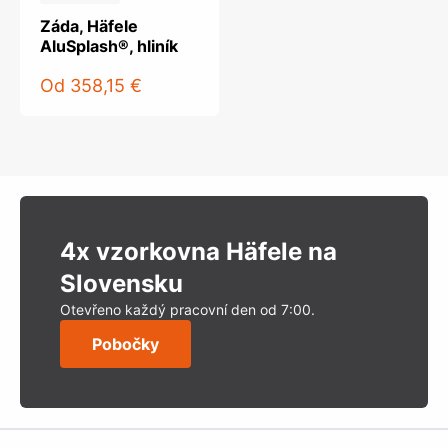
Záda, Häfele
AluSplash®, hliník
Od
358,15 €
4x vzorkovna Häfele na
Slovensku
Otevřeno každý pracovní den od 7:00.
Pobočky