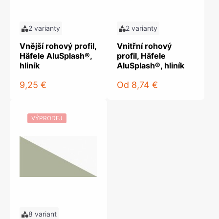
2 varianty
2 varianty
Vnější rohový profil,
Vnitřní rohový
Häfele AluSplash®,
profil, Häfele
hliník
AluSplash®, hliník
9,25 €
Od
8,74 €
VÝPRODEJ
8 variant