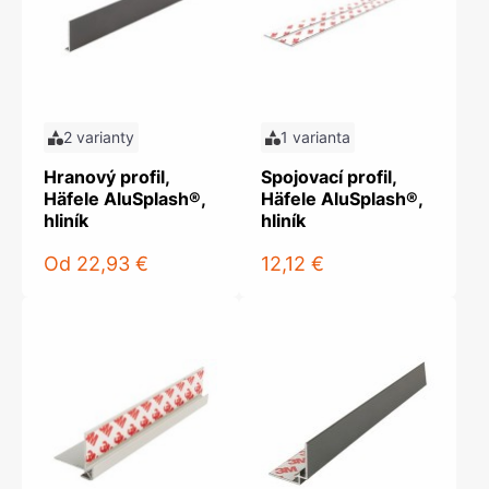
2 varianty
1 varianta
Hranový profil,
Spojovací profil,
Häfele AluSplash®,
Häfele AluSplash®,
hliník
hliník
Od
22,93 €
12,12 €