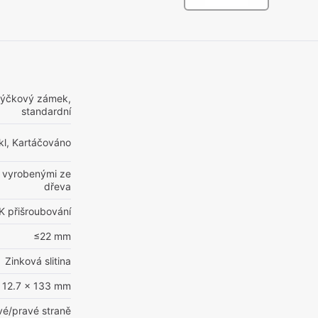
zýčkový zámek,
standardní
ikl, Kartáčováno
mi vyrobenými ze
dřeva
K přišroubování
≤22 mm
Zinková slitina
x 12.7 x 133 mm
evé/pravé straně