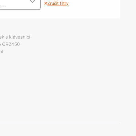
olečka
Zrušit filtry
 --
olové nohy, Nábytkové nohy a
chanismy nastavení
olová kování
bytkové kluzáky a kolečka
k s klávesnicí
ie CR2450
ál