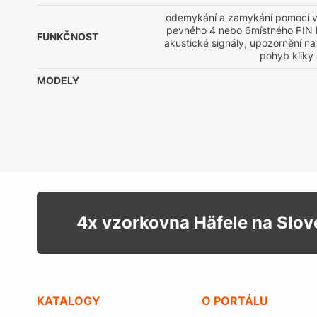
odemykání a zamykání pomocí v
pevného 4 nebo 6místného PIN 
FUNKČNOST
akustické signály, upozornění na 
pohyb kliky
MODELY
4x vzorkovna Häfele na Slo
KATALOGY
O PORTÁLU