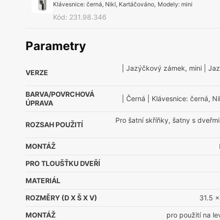
Klávesnice: černá, Nikl, Kartáčováno
,
Modely
:
mini
Kód
:
231.98.346
Parametry
| Jazýčkový zámek, mini
| Ja
VERZE
BARVA/POVRCHOVÁ
| Černá
| Klávesnice: černá, N
ÚPRAVA
Pro šatní skříňky, šatny s dveř
ROZSAH POUŽITÍ
MONTÁŽ
PRO TLOUŠŤKU DVEŘÍ
MATERIÁL
ROZMĚRY (D X Š X V)
31.5 
MONTÁŽ
pro použití na l