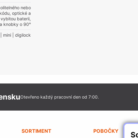
olitelného nebo
kódu, optické a
vybitou baterii,
 a knobky o 90°
| mini
| digilock
vensku
Otevřeno každý pracovní den od 7:00.
SORTIMENT
POBOČKY
S