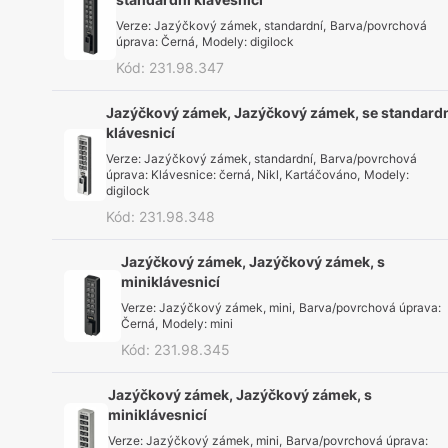
Verze
:
Jazýčkový zámek, standardní
,
Barva/povrchová
úprava
:
Černá
,
Modely
:
digilock
Kód
:
231.98.347
Jazýčkový zámek, Jazýčkový zámek, se standard
klávesnicí
Verze
:
Jazýčkový zámek, standardní
,
Barva/povrchová
úprava
:
Klávesnice: černá, Nikl, Kartáčováno
,
Modely
:
digilock
Kód
:
231.98.348
Jazýčkový zámek, Jazýčkový zámek, s
miniklávesnicí
Verze
:
Jazýčkový zámek, mini
,
Barva/povrchová úprava
:
Černá
,
Modely
:
mini
Kód
:
231.98.345
Jazýčkový zámek, Jazýčkový zámek, s
miniklávesnicí
Verze
:
Jazýčkový zámek, mini
,
Barva/povrchová úprava
: