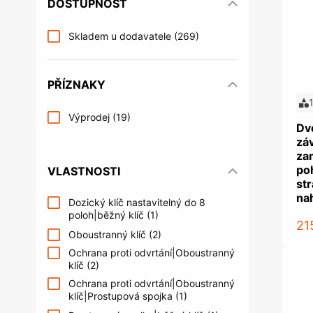
DOSTUPNOST
Řízení kontroly vstupu
Příslušens
Věšáky na šaty a věšáky do šatních
Nábytkové 
Šrouby
Upevňovac
skříní
systémy
Skladem u dodavatele
(269)
Postelová kování
Nábytkové 
Kování do šatních skříní a úložných
Trezory a s
prostor
Úložné prostory a příslušenství
Nakládání
Multimediální archiv
PŘÍZNAKY
do kuchyně
Žebříky do knihoven
Výprodej
(19)
Dve
záv
za
po
VLASTNOSTI
str
Spojovací kování a podpěrky
Kování pr
na
Dozický klíč nastavitelný do 8
polic
obchodů
poloh|běžný klíč
(1)
Spojovací kování
Systém kanc
21
Oboustranný klíč
(2)
podnoží
Podpěrky polic a konzole
Organizace 
Ochrana proti odvrtání|Oboustranný
klíč
(2)
Kancelářské
Ochrana proti odvrtání|Oboustranný
Akustická a
klíč|Prostupová spojka
(1)