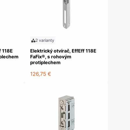
2 varianty
f 118E
Elektrický otvírač, EffEff 118E
iplechem
FaFix®, s rohovým
protiplechem
126,75 €