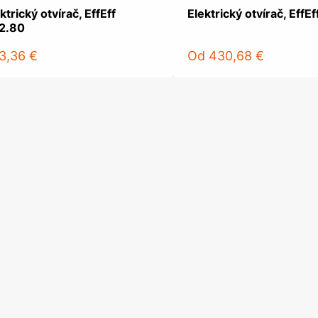
ktrický otvírač, EffEff
Elektrický otvírač, EffEf
2.80
3,36 €
Od
430,68 €