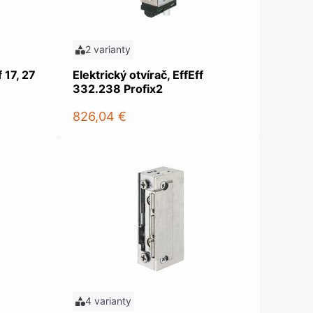
2 varianty
f 17, 27
Elektrický otvírač, EffEff
332.238 Profix2
826,04 €
4 varianty