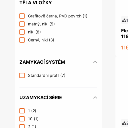
TĚLA VLOŽKY
Grafitově černá, PVD povrch
(1)
matný, nikl
(5)
Ele
nikl
(8)
11
Černý, nikl
(3)
11
ZAMYKACÍ SYSTÉM
Standardní profil
(7)
UZAMYKACÍ SÉRIE
1
(2)
10
(1)
2
(1)