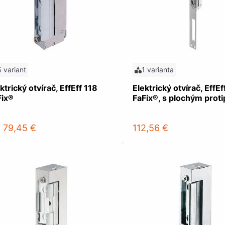
5 variant
1 varianta
ktrický otvírač, EffEff 118
Elektrický otvírač, EffEf
Fix®
FaFix®, s plochým prot
d
79,45 €
112,56 €