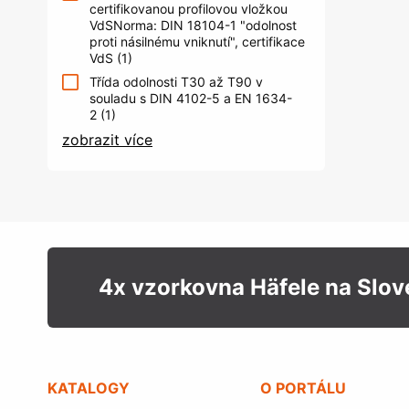
certifikovanou profilovou vložkou
VdSNorma: DIN 18104-1 "odolnost
proti násilnému vniknutí", certifikace
VdS
(1)
Třída odolnosti T30 až T90 v
souladu s DIN 4102-5 a EN 1634-
2
(1)
zobrazit více
4x vzorkovna Häfele na Slo
KATALOGY
O PORTÁLU