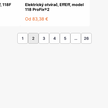
f, 118F
Elektrický otvírač, EffEff, model
118 ProFix®2
Od
83,38 €
1
2
3
4
5
…
26