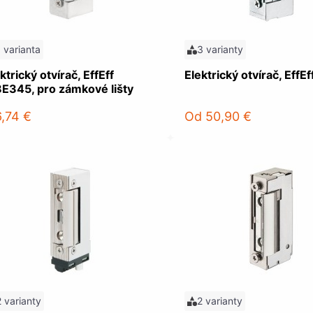
1 varianta
3 varianty
ktrický otvírač, EffEff
Elektrický otvírač, EffEf
8E345, pro zámkové lišty
6,74 €
Od
50,90 €
2 varianty
2 varianty