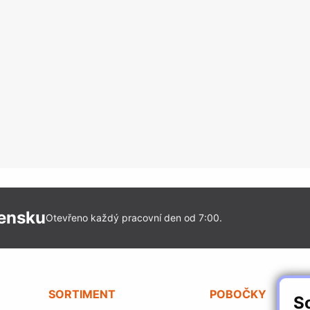
vensku
Otevřeno každý pracovní den od 7:00.
SORTIMENT
POBOČKY
S