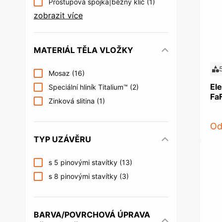
Prostupová spojka|běžný klíč
(1)
zobrazit více
MATERIÁL TĚLA VLOŽKY
Mosaz
(16)
Ele
Speciální hliník Titalium™
(2)
Fa
Zinková slitina
(1)
O
TYP UZÁVĚRU
s 5 pinovými stavítky
(13)
s 8 pinovými stavítky
(3)
BARVA/POVRCHOVÁ ÚPRAVA