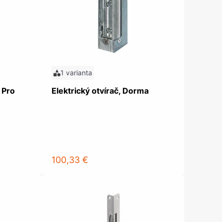
olečka
olové nohy, Nábytkové nohy a
chanismy nastavení
olová kování
bytkové kluzáky a kolečka
1 varianta
, Pro
Elektrický otvírač, Dorma
100,33 €