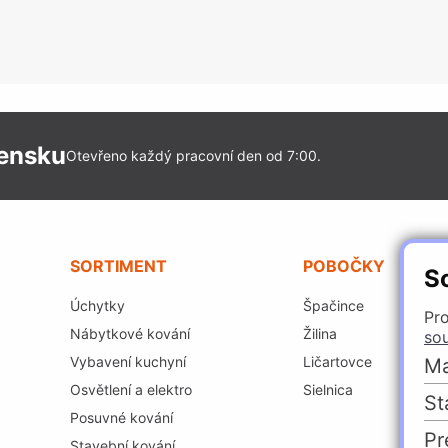
vensku
Otevřeno každý pracovní den od 7:00.
SORTIMENT
POBOČKY
S
Úchytky
Špačince
Pro
Nábytkové kování
Žilina
so
Vybavení kuchyní
Ličartovce
Ma
Osvětlení a elektro
Sielnica
St
Posuvné kování
Pr
Stavební kování