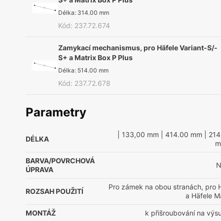
Délka
:
314.00 mm
Kód
:
237.72.674
Zamykací mechanismus, pro Häfele Variant-S/-
S+ a Matrix Box P Plus
Délka
:
514.00 mm
Kód
:
237.72.678
Parametry
| 133,00 mm
| 414.00 mm
| 21
DÉLKA
m
BARVA/POVRCHOVÁ
N
ÚPRAVA
Pro zámek na obou stranách, pro H
ROZSAH POUŽITÍ
a Häfele M
MONTÁŽ
k přišroubování na výsu