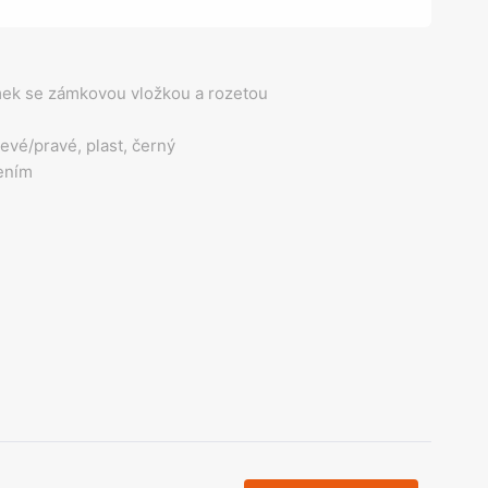
olečka
olové nohy, Nábytkové nohy a
chanismy nastavení
olová kování
ek se zámkovou vložkou a rozetou
bytkové kluzáky a kolečka
levé/pravé, plast, černý
ením