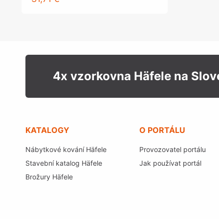
4x vzorkovna Häfele na Slo
KATALOGY
O PORTÁLU
Nábytkové kování Häfele
Provozovatel portálu
Stavební katalog Häfele
Jak používat portál
Brožury Häfele