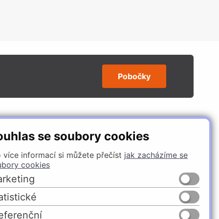
Pobočky
SLEDUJTE NÁS
ouhlas se soubory cookies
 více informací si můžete přečíst
jak zacházíme se
ubory cookies
rketing
atistické
eferenční