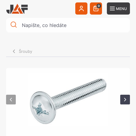
0
MENU
Šrouby