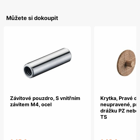
Můžete si dokoupit
Závitové pouzdro, S vnitřním
Krytka, Pravé dř
závitem M4, ocel
neupravené, pro
drážku PZ nebo
TS