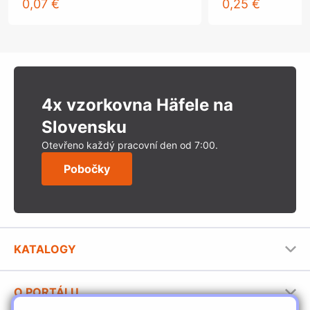
0,07 €
0,25 €
4x vzorkovna Häfele na
Slovensku
Otevřeno každý pracovní den od 7:00.
Pobočky
KATALOGY
Nábytkové kování Häfele
O PORTÁLU
Stavební katalog Häfele