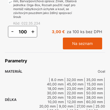
mm
,
Barva/povrchová úprava
:
Zinek
,
Obalová
jednotka
:
Orga-Box
,
Rozsah použití
:
např. pro
montáž nábytkových úchytek a koulí, se
závitovým pouzdrem jako 2dílný spojovací
šroub
Kód
:
022.35.234
-
+
3,00 €
za 100 ks bez DPH
Na seznam
Parametry
MATERIÁL
Ocel
| 8.0 mm
| 32,00 mm
| 35,00 mm
|
40,00 mm
| 45,00 mm
| 15,00 mm
|
18,00 mm
| 23,00 mm
| 26,00 mm
|
30,00 mm
| 22,00 mm
| 50.00 mm
|
25,00 mm
| 19,00 mm
| 38,00 mm
|
DÉLKA
10,00 mm
| 12,00 mm
| 60,00 mm
|
20,00 mm
| 9,00 mm
| 27,00 mm
| 25.00