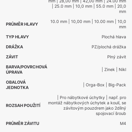
mm
| 28,00 mm
| 42,00 mm
| 24.00 mm
| 25.0 mm
| 10,0 mm
| 55.0 mm
| 20,0
mm
10.0 mm
| 10,00 mm
| 10.00 mm
| 10,0
PRŮMĚR HLAVY
mm
TYP HLAVY
Plochá hlava
DRÁŽKA
PZ/plochá drážka
ZÁVIT
Plný závit
BARVA/POVRCHOVÁ
| Zinek
| Nikl
ÚPRAVA
OBALOVÁ
| Orga-Box
| Big-Pack
JEDNOTKA
| Pro nábytkové úchytky
| např. pro
montáž nábytkových úchytek a koulí, se
ROZSAH POUŽITÍ
závitovým pouzdrem jako 2dílný
spojovací šroub
PRŮMĚR ZÁVITU
M4