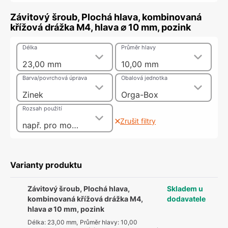
Závitový šroub, Plochá hlava, kombinovaná
křížová drážka M4, hlava ⌀ 10 mm, pozink
Délka
Průměr hlavy
23,00 mm
10,00 mm
Barva/povrchová úprava
Obalová jednotka
Zinek
Orga-Box
Rozsah použití
Zrušit filtry
např. pro montáž nábytkových úchytek a koulí, se závitovým pouzdrem jako 2dílný spojovací šroub
Varianty produktu
Závitový šroub, Plochá hlava,
Skladem u
kombinovaná křížová drážka M4,
dodavatele
hlava ⌀ 10 mm, pozink
Délka
:
23,00 mm
,
Průměr hlavy
:
10,00